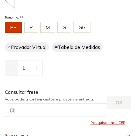
Tamanho
:
PP
PP
P
M
G
GG
Provador Virtual
Tabela de Medidas
Sobre a peça