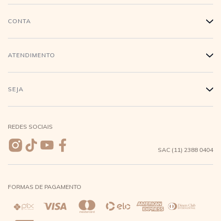
História
CONTA
+
Trabalhe conosco
Login
ATENDIMENTO
+
Conecte-se
Minha Conta
Compra Segura
SEJA
+
Meus pedidos
Formas de Pagamento
Seja uma revendedora
REDES SOCIAIS
Wishlist
Entrega e Frete
SAC (11) 2388 0404
Trocas e Devoluções
FORMAS DE PAGAMENTO
Direito de Arrependimento
Política de Privacidade