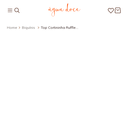
Biquínis
Top Cortininha Ruffle
Lisos