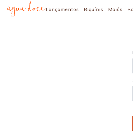
Lançamentos
Biquínis
Maiôs
R