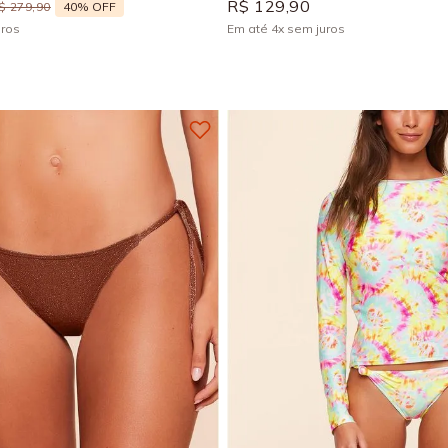
R$
129
,
90
40%
OFF
$
279
,
90
uros
Em até
4
x
sem juros
+
1