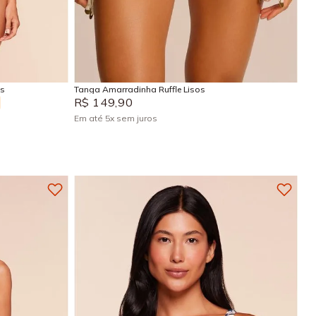
PP
P
M
G
GG
Adicionar na sacola
is
Tanga Amarradinha Ruffle Lisos
R$
149
,
90
Em até
5
x
sem juros