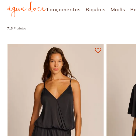
Lançamentos
Biquínis
Maiôs
R
716
Produtos