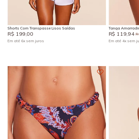
G
P
M
P
Adicionar na sacola
Shorts Com Transpasse Lisos Saídas
Tanga Amarradin
R$
199
,
00
R$
119
,
94
R
Em até
6
x
sem juros
Em até
4
x
sem j
+
4