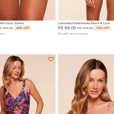
M
G
GG
M
Adicionar na sacola
Adicionar na sacola
ha Lisos Sereno
Camiseta Estampada Peace & Love
R$
89
,
00
40%
OFF
70%
OFF
$
199
,
90
R$
299
,
00
uros
Em até
2
x
sem juros