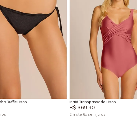
P
M
G
GG
P
M
G
GG
Adicionar na sacola
Adicionar na sacola
ha Ruffle Lisos
Maiô Transpassado Lisos
R$
369
,
90
uros
Em até
6
x
sem juros
+
1