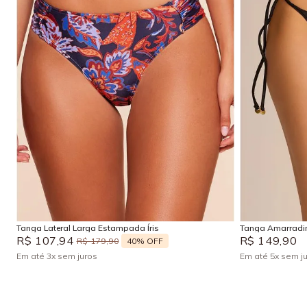
P
M
PP
Adicionar na sacola
Tanga Lateral Larga Estampada Íris
Tanga Amarradin
R$
107
,
94
R$
149
,
90
40%
OFF
R$
179
,
90
Em até
3
x
sem juros
Em até
5
x
sem j