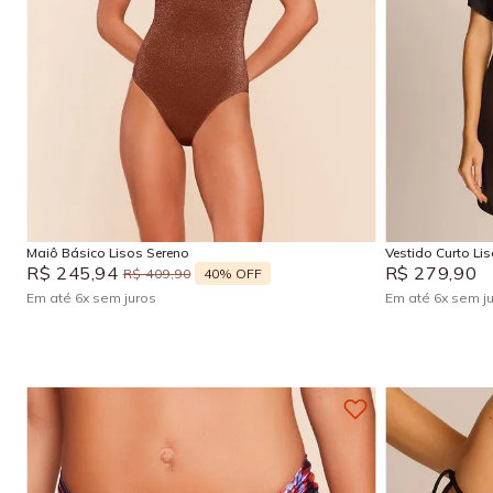
P
M
G
GG
P
Adicionar na sacola
Maiô Básico Lisos Sereno
Vestido Curto Li
R$
245
,
94
R$
279
,
90
40%
OFF
R$
409
,
90
Em até
6
x
sem juros
Em até
6
x
sem j