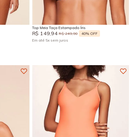
P
M
G
GG
Adicionar na sacola
Top Meia Taça Estampado Íris
R$
149
,
94
40%
OFF
R$
249
,
90
Em até
5
x
sem juros