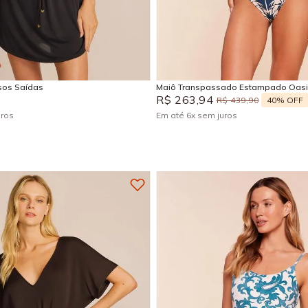
M
G
GG
P
M
EG
Adicionar na sacola
Adicionar na sacola
isos Saídas
Maiô Transpassado Estampado Oas
R$
263
,
94
40%
OFF
R$
439
,
90
uros
Em até
6
x
sem juros
+
5