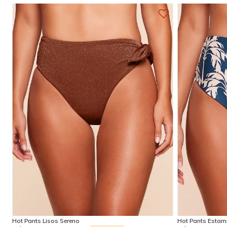
P
M
G
GG
Adicionar na sacola
Hot Pants Lisos Sereno
Hot Pants Esta