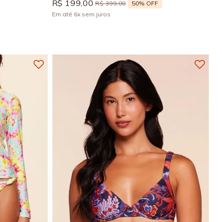
R$
199
,
00
50%
OFF
R$
399
,
00
Em até
6
x
sem juros