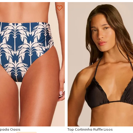
P
M
G
PP
P
M
G
Adicionar na sacola
Adicionar na sacola
mpada Oasis
Top Cortininha Ruffle Lisos