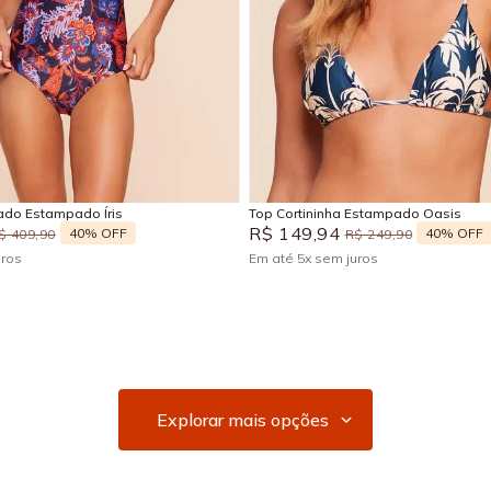
G
GG
EG
G
GG
Adicionar na sacola
Adicionar na sacola
do Estampado Íris
Top Cortininha Estampado Oasis
R$
149
,
94
40%
OFF
40%
OFF
$
409
,
90
R$
249
,
90
uros
Em até
5
x
sem juros