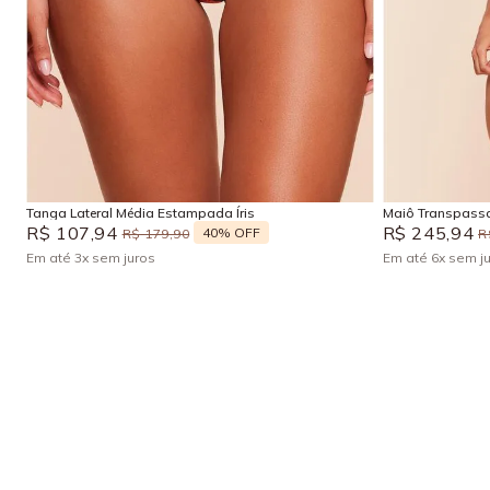
P
M
G
GG
P
M
Adicionar na sacola
Tanga Lateral Média Estampada Íris
Maiô Transpassa
R$
107
,
94
R$
245
,
94
40%
OFF
R$
179
,
90
R
Em até
3
x
sem juros
Em até
6
x
sem j