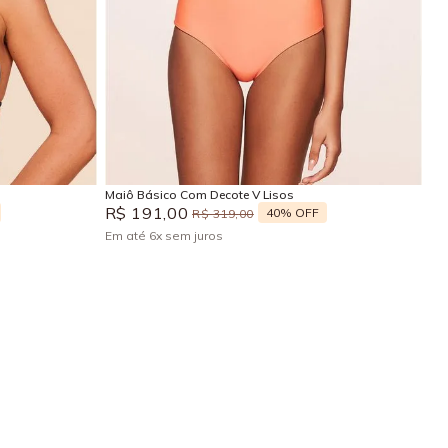
P
M
Adicionar na sacola
Maiô Básico Com Decote V Lisos
R$
191
,
00
40%
OFF
R$
319
,
00
Em até
6
x
sem juros
+
2