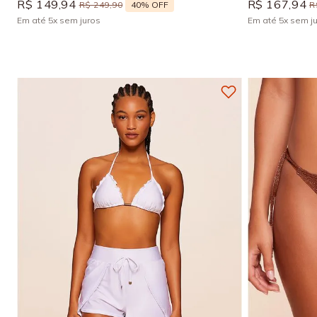
R$
149
,
94
R$
167
,
94
40%
OFF
R$
249
,
90
R
Em até
5
x
sem juros
Em até
5
x
sem j