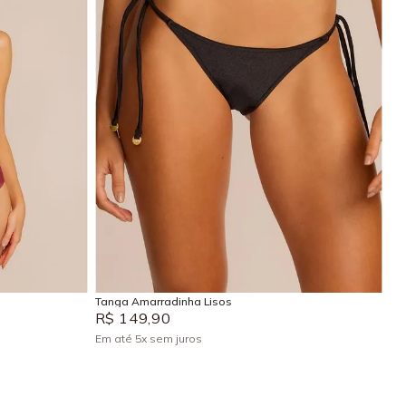
EG
P
M
G
GG
Adicionar na sacola
Tanga Amarradinha Lisos
R$
149
,
90
Em até
5
x
sem juros