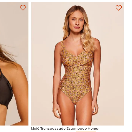
GG
G
GG
EG
Adicionar na sacola
Maiô Transpassado Estampado Honey