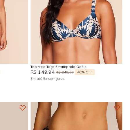
GG
P
M
G
Adicionar na sacola
Top Meia Taça Estampado Oasis
R$
149
,
94
40%
OFF
R$
249
,
90
Em até
5
x
sem juros