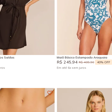
M
G
GG
P
M
G
Adicionar na sacola
Adicionar na sacola
sos Saídas
Maiô Básico Estampado Araguaia
R$
245
,
94
40%
OFF
R$
409
,
90
uros
Em até
6
x
sem juros
+
4