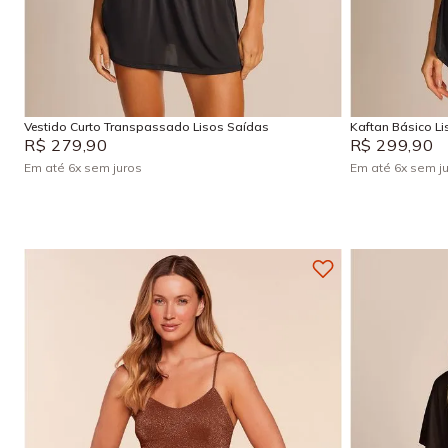
P
M
G
GG
P
Adicionar na sacola
Vestido Curto Transpassado Lisos Saídas
Kaftan Básico L
R$
279
,
90
R$
299
,
90
Em até
6
x
sem juros
Em até
6
x
sem j
+
4