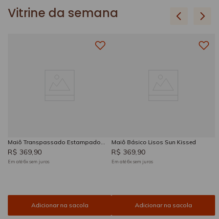
Vitrine da semana
Maiô Transpassado Estampado
Maiô Básico Lisos Sun Kissed
Sun Kissed
R$
369
,
90
R$
369
,
90
Em até
6
x
sem juros
Em até
6
x
sem juros
Adicionar na sacola
Adicionar na sacola