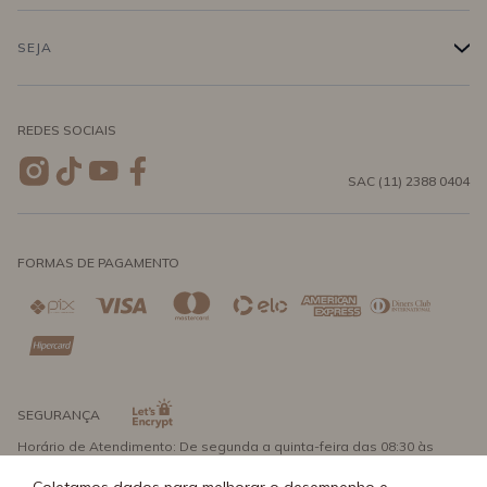
Conecte-se
Minha Conta
Compra Segura
SEJA
+
Meus pedidos
Formas de Pagamento
Seja uma revendedora
REDES SOCIAIS
Wishlist
Entrega e Frete
SAC (11) 2388 0404
Trocas e Devoluções
FORMAS DE PAGAMENTO
Direito de Arrependimento
Política de Privacidade
Regras promocionais
SEGURANÇA
Horário de Atendimento: De segunda a quinta-feira das 08:30 às
17:30 e sexta-feira até as 16:30, exceto feriados - Rua Alpont, 428
nível 2 - Bairro Capuava Mauá - São Paulo, CEP: 09380-115 - Água