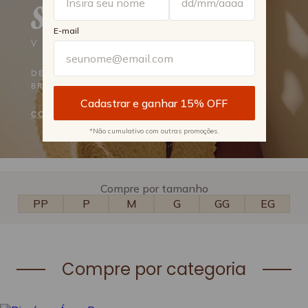
E-mail
*Não cumulativo com outras promoções.
Compre por tamanho
PP
P
M
G
GG
EG
Compre por categoria