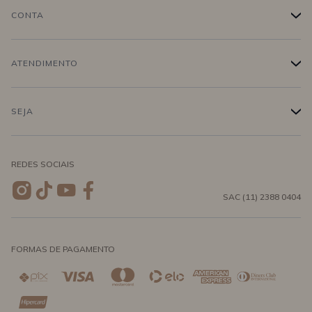
História
CONTA
+
Trabalhe conosco
Login
ATENDIMENTO
+
Conecte-se
Minha Conta
Compra Segura
SEJA
+
Meus pedidos
Formas de Pagamento
Seja uma revendedora
REDES SOCIAIS
Wishlist
Entrega e Frete
SAC (11) 2388 0404
Trocas e Devoluções
FORMAS DE PAGAMENTO
Direito de Arrependimento
Política de Privacidade