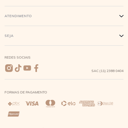
Trabalhe conosco
Login
ATENDIMENTO
+
Conecte-se
Minha Conta
Compra Segura
SEJA
+
Meus pedidos
Formas de Pagamento
Seja uma revendedora
REDES SOCIAIS
Wishlist
Entrega e Frete
SAC (11) 2388 0404
Trocas e Devoluções
FORMAS DE PAGAMENTO
Direito de Arrependimento
Política de Privacidade
Regras promocionais