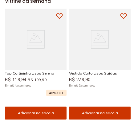
Vitrine da semana
Top Cortininha Lisos Sereno
Vestido Curto Lisos Saídas
R$
119
,
94
R$
279
,
90
R$
199
,
90
Em até
4
x
sem juros
Em até
6
x
sem juros
40%
OFF
Adicionar na sacola
Adicionar na sacola