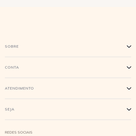
SOBRE
+
História
CONTA
+
Trabalhe conosco
Login
ATENDIMENTO
+
Conecte-se
Minha Conta
Compra Segura
SEJA
+
Meus pedidos
Formas de Pagamento
Seja uma revendedora
REDES SOCIAIS
Wishlist