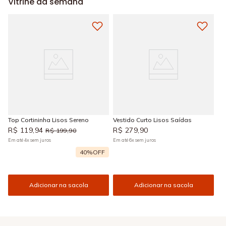
Vitrine da semana
Top Cortininha Lisos Sereno
Vestido Curto Lisos Saídas
R$
119
,
94
R$
279
,
90
R$
199
,
90
Em até
4
x
sem juros
Em até
6
x
sem juros
40%
OFF
Adicionar na sacola
Adicionar na sacola