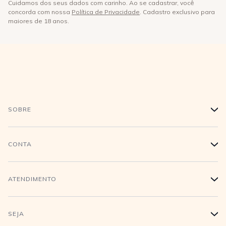
Cuidamos dos seus dados com carinho. Ao se cadastrar, você
concorda com nossa
Política de Privacidade
. Cadastro exclusivo para
maiores de 18 anos.
SOBRE
+
História
CONTA
+
Trabalhe conosco
Login
ATENDIMENTO
+
Conecte-se
Minha Conta
Compra Segura
SEJA
+