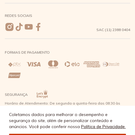
Meus pedidos
Formas de Pagamento
Seja uma revendedora
REDES SOCIAIS
Wishlist
Entrega e Frete
SAC (11) 2388 0404
Trocas e Devoluções
FORMAS DE PAGAMENTO
Direito de Arrependimento
Política de Privacidade
Regras promocionais
SEGURANÇA
Horário de Atendimento: De segunda a quinta-feira das 08:30 às
17:30 e sexta-feira até as 16:30, exceto feriados - Rua Alpont, 428
nível 2 - Bairro Capuava Mauá - São Paulo, CEP: 09380-115 - Água
Coletamos dados para melhorar o desempenho e
Doce Comércio de Roupas e Acessórios Ltda - CNPJ: 57.484.768/0064-
segurança do site, além de personalizar conteúdo e
89
anúncios. Você pode conferir nossa
Política de Privacidade.
© Água Doce 2026 - Todos os direitos reservados