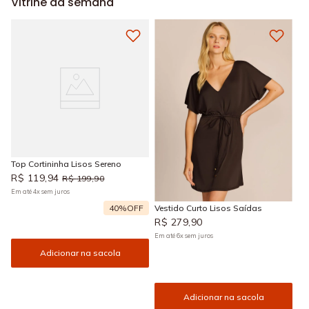
Vitrine da semana
Top Cortininha Lisos Sereno
R$
119
,
94
R$
199
,
90
Em até
4
x
sem juros
40%
OFF
Vestido Curto Lisos Saídas
R$
279
,
90
Em até
6
x
sem juros
Adicionar na sacola
Adicionar na sacola