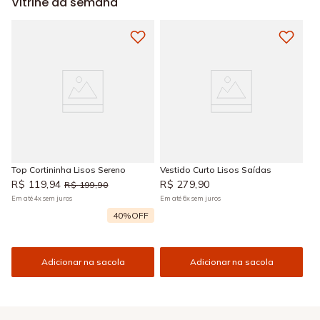
Vitrine da semana
Top Cortininha Lisos Sereno
Vestido Curto Lisos Saídas
R$
119
,
94
R$
279
,
90
R$
199
,
90
Em até
4
x
sem juros
Em até
6
x
sem juros
40%
OFF
Adicionar na sacola
Adicionar na sacola