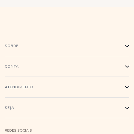
SOBRE
+
História
CONTA
+
Trabalhe conosco
Login
ATENDIMENTO
+
Conecte-se
Minha Conta
Compra Segura
SEJA
+
Meus pedidos
Formas de Pagamento
Seja uma revendedora
REDES SOCIAIS
Wishlist