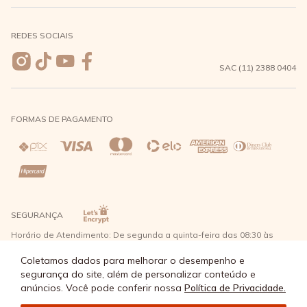
Meus pedidos
Formas de Pagamento
Seja uma revendedora
REDES SOCIAIS
Wishlist
Entrega e Frete
SAC (11) 2388 0404
Trocas e Devoluções
FORMAS DE PAGAMENTO
Direito de Arrependimento
Política de Privacidade
Regras promocionais
SEGURANÇA
Horário de Atendimento: De segunda a quinta-feira das 08:30 às
17:30 e sexta-feira até as 16:30, exceto feriados - Rua Alpont, 428
nível 2 - Bairro Capuava Mauá - São Paulo, CEP: 09380-115 - Água
Coletamos dados para melhorar o desempenho e
Doce Comércio de Roupas e Acessórios Ltda - CNPJ: 57.484.768/0064-
segurança do site, além de personalizar conteúdo e
89
anúncios. Você pode conferir nossa
Política de Privacidade.
© Água Doce 2026 - Todos os direitos reservados