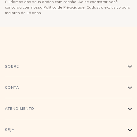
Cuidamos dos seus dados com carinho. Ao se cadastrar, você
concorda com nossa
Política de Privacidade
. Cadastro exclusivo para
maiores de 18 anos.
SOBRE
+
História
CONTA
+
Trabalhe conosco
Login
ATENDIMENTO
+
Conecte-se
Minha Conta
Compra Segura
SEJA
+