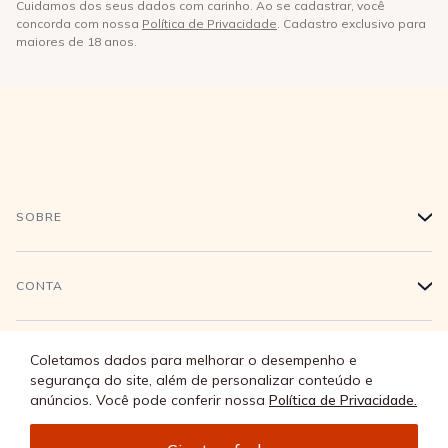
Cuidamos dos seus dados com carinho. Ao se cadastrar, você
concorda com nossa
Política de Privacidade
. Cadastro exclusivo para
maiores de 18 anos.
SOBRE
+
História
CONTA
+
Trabalhe conosco
Login
ATENDIMENTO
+
Coletamos dados para melhorar o desempenho e
segurança do site, além de personalizar conteúdo e
Conecte-se
anúncios. Você pode conferir nossa
Política de Privacidade.
Minha Conta
Compra Segura
SEJA
+