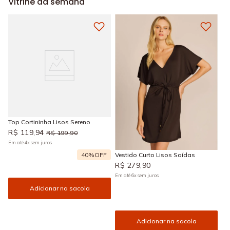
Vitrine da semana
Top Cortininha Lisos Sereno
R$
119
,
94
R$
199
,
90
Em até
4
x
sem juros
40%
OFF
Vestido Curto Lisos Saídas
R$
279
,
90
Em até
6
x
sem juros
Adicionar na sacola
Adicionar na sacola