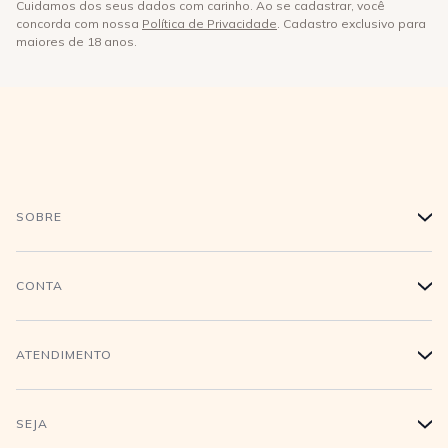
Cuidamos dos seus dados com carinho. Ao se cadastrar, você
concorda com nossa
Política de Privacidade
. Cadastro exclusivo para
maiores de 18 anos.
SOBRE
+
História
CONTA
+
Trabalhe conosco
Login
ATENDIMENTO
+
Conecte-se
Minha Conta
Compra Segura
SEJA
+