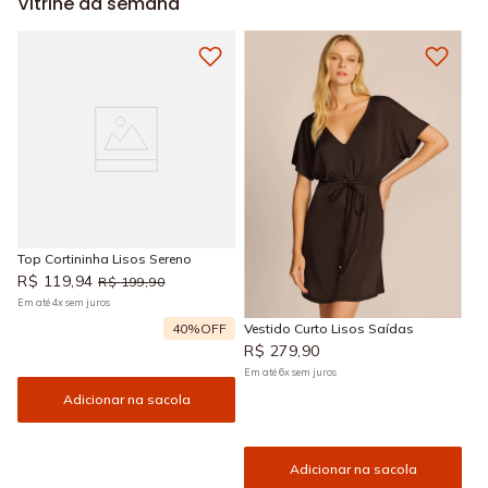
Vitrine da semana
Top Cortininha Lisos Sereno
R$
119
,
94
R$
199
,
90
Em até
4
x
sem juros
40%
OFF
Vestido Curto Lisos Saídas
R$
279
,
90
Em até
6
x
sem juros
Adicionar na sacola
Adicionar na sacola