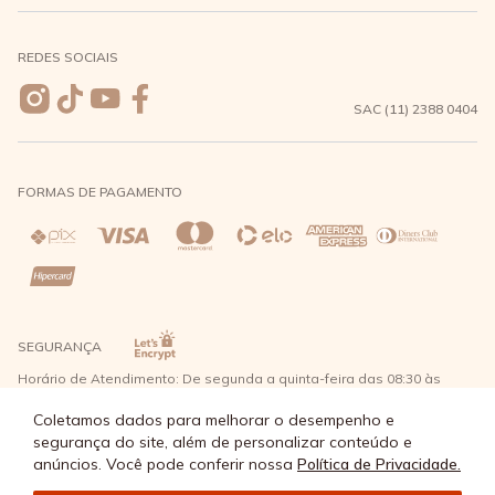
Meus pedidos
Formas de Pagamento
Seja uma revendedora
REDES SOCIAIS
Wishlist
Entrega e Frete
SAC (11) 2388 0404
Trocas e Devoluções
FORMAS DE PAGAMENTO
Direito de Arrependimento
Política de Privacidade
Regras promocionais
SEGURANÇA
Horário de Atendimento: De segunda a quinta-feira das 08:30 às
17:30 e sexta-feira até as 16:30, exceto feriados - Rua Alpont, 428
nível 2 - Bairro Capuava Mauá - São Paulo, CEP: 09380-115 - Água
Coletamos dados para melhorar o desempenho e
Doce Comércio de Roupas e Acessórios Ltda - CNPJ: 57.484.768/0064-
segurança do site, além de personalizar conteúdo e
89
anúncios. Você pode conferir nossa
Política de Privacidade.
© Água Doce 2026 - Todos os direitos reservados