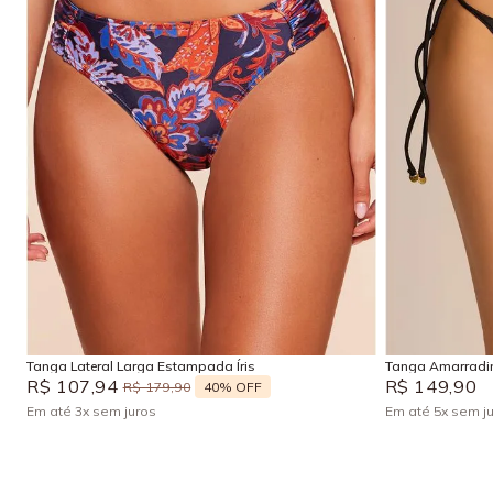
P
M
PP
Adicionar na sacola
Tanga Lateral Larga Estampada Íris
Tanga Amarradin
R$
107
,
94
R$
149
,
90
40%
OFF
R$
179
,
90
Em até
3
x
sem juros
Em até
5
x
sem j