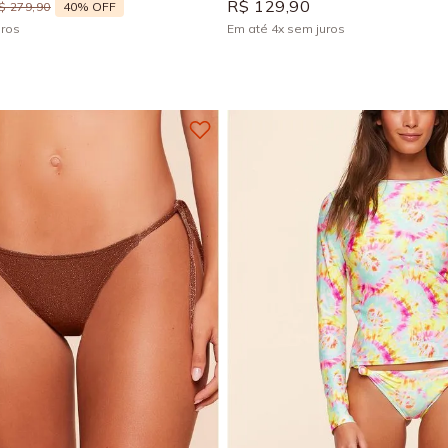
R$
129
,
90
40%
OFF
$
279
,
90
uros
Em até
4
x
sem juros
+
1