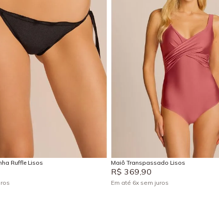
P
M
G
GG
P
M
G
GG
Adicionar na sacola
Adicionar na sacola
ha Ruffle Lisos
Maiô Transpassado Lisos
R$
369
,
90
uros
Em até
6
x
sem juros
+
1