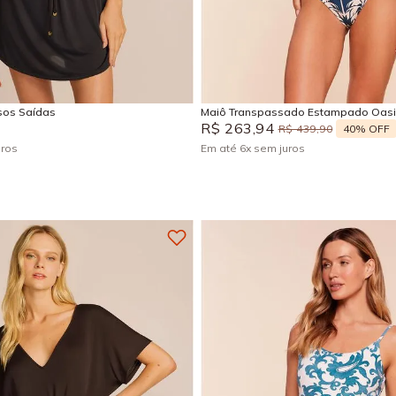
M
G
GG
P
M
EG
Adicionar na sacola
Adicionar na sacola
isos Saídas
Maiô Transpassado Estampado Oas
R$
263
,
94
40%
OFF
R$
439
,
90
uros
Em até
6
x
sem juros
+
5