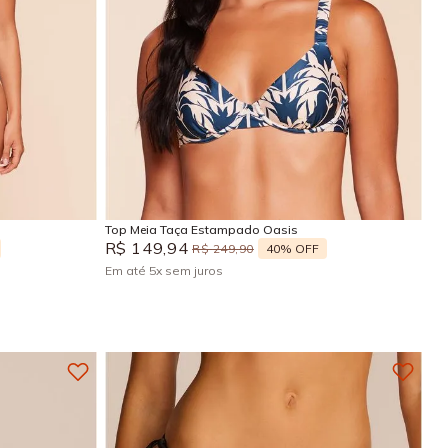
GG
P
M
G
Adicionar na sacola
Top Meia Taça Estampado Oasis
R$
149
,
94
40%
OFF
R$
249
,
90
Em até
5
x
sem juros