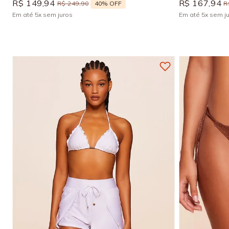
R$
149
,
94
R$
167
,
94
40%
OFF
R$
249
,
90
R
Em até
5
x
sem juros
Em até
5
x
sem j