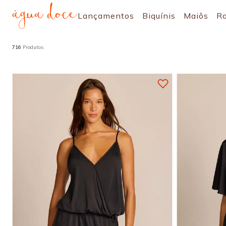
Lançamentos
Biquínis
Maiôs
R
716
Produtos