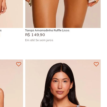
PP
P
M
G
GG
Adicionar na sacola
is
Tanga Amarradinha Ruffle Lisos
R$
149
,
90
Em até
5
x
sem juros