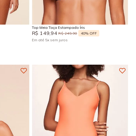
P
M
G
GG
Adicionar na sacola
Top Meia Taça Estampado Íris
R$
149
,
94
40%
OFF
R$
249
,
90
Em até
5
x
sem juros