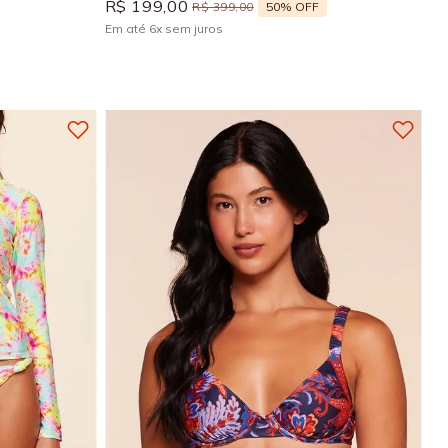
R$
199
,
00
50%
OFF
R$
399
,
00
Em até
6
x
sem juros