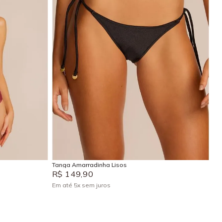
EG
P
M
G
GG
Adicionar na sacola
Tanga Amarradinha Lisos
R$
149
,
90
Em até
5
x
sem juros