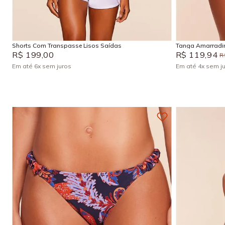
G
P
M
P
Adicionar na sacola
Shorts Com Transpasse Lisos Saídas
Tanga Amarradin
R$
199
,
00
R$
119
,
94
R
Em até
6
x
sem juros
Em até
4
x
sem j
+
4