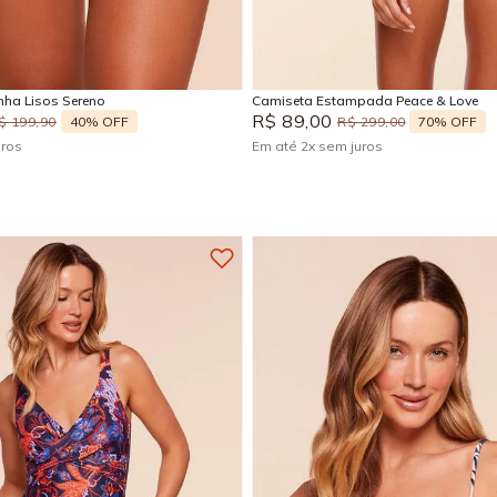
M
G
GG
M
Adicionar na sacola
Adicionar na sacola
ha Lisos Sereno
Camiseta Estampada Peace & Love
R$
89
,
00
40%
OFF
70%
OFF
$
199
,
90
R$
299
,
00
uros
Em até
2
x
sem juros