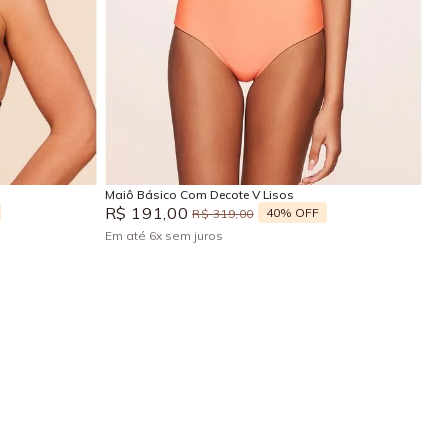
P
M
Adicionar na sacola
Maiô Básico Com Decote V Lisos
R$
191
,
00
40%
OFF
R$
319
,
00
Em até
6
x
sem juros
+
2