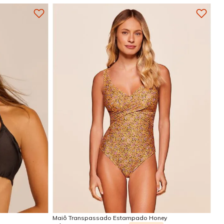
GG
G
GG
EG
Adicionar na sacola
Maiô Transpassado Estampado Honey