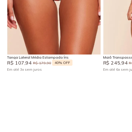
P
M
G
GG
P
M
Adicionar na sacola
Tanga Lateral Média Estampada Íris
Maiô Transpassa
R$
107
,
94
R$
245
,
94
40%
OFF
R$
179
,
90
R
Em até
3
x
sem juros
Em até
6
x
sem j