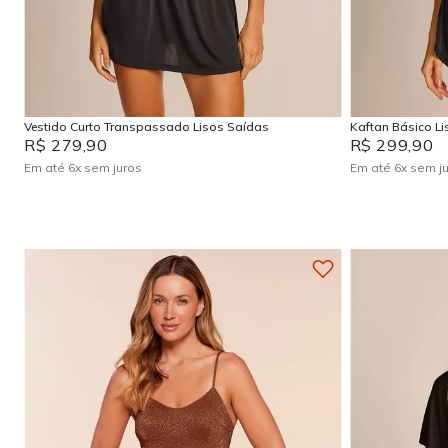
P
M
G
GG
P
Adicionar na sacola
Vestido Curto Transpassado Lisos Saídas
Kaftan Básico L
R$
279
,
90
R$
299
,
90
Em até
6
x
sem juros
Em até
6
x
sem j
+
4