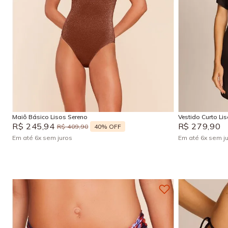
P
M
G
GG
P
Adicionar na sacola
Maiô Básico Lisos Sereno
Vestido Curto Li
R$
245
,
94
R$
279
,
90
40%
OFF
R$
409
,
90
Em até
6
x
sem juros
Em até
6
x
sem j