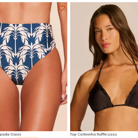
P
M
G
PP
P
M
G
Adicionar na sacola
Adicionar na sacola
mpada Oasis
Top Cortininha Ruffle Lisos