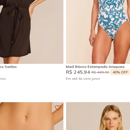
M
G
GG
P
M
G
Adicionar na sacola
Adicionar na sacola
sos Saídas
Maiô Básico Estampado Araguaia
R$
245
,
94
40%
OFF
R$
409
,
90
uros
Em até
6
x
sem juros
+
4