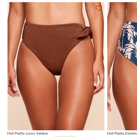
P
M
G
GG
Adicionar na sacola
Hot Pants Lisos Sereno
Hot Pants Esta