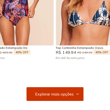
G
GG
EG
G
GG
Adicionar na sacola
Adicionar na sacola
do Estampado Íris
Top Cortininha Estampado Oasis
R$
149
,
94
40%
OFF
40%
OFF
$
409
,
90
R$
249
,
90
uros
Em até
5
x
sem juros