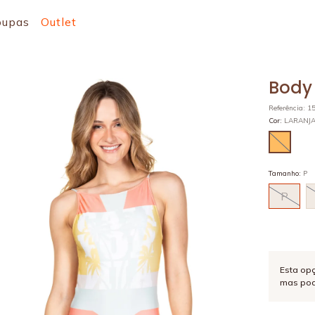
oupas
Outlet
Body
Referência
:
1
Cor
:
LARANJ
Tamanho
:
P
P
Esta op
mas pod