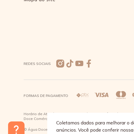
REDES SOCIAIS
FORMAS DE PAGAMENTO
Horário de Atendimento: De segunda a quinta-feira das 08:30 à
Doce Comércio de Roupas e Acessórios Ltda - CNPJ: 57.484.7
Coletamos dados para melhorar o d
anúncios. Você pode conferir noss
© Água Doce 2026 - Todos os direitos reservados