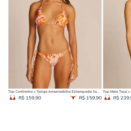
Adicionar na sacola
Top Cortininha + Tanga Amarradinha Estampada Sun
Top Meia Taça +
Kissed
Kissed
R$ 159,90
R$ 159,90
R$ 239,