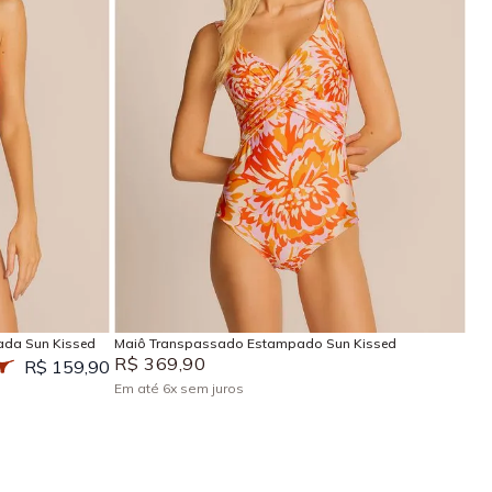
P
M
G
GG
EG
Adicionar na sacola
ada Sun Kissed
Maiô Transpassado Estampado Sun Kissed
R$
369
,
90
R$ 159,90
Em até
6
x
sem juros