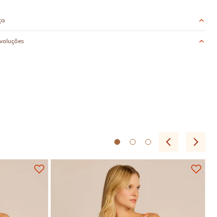
ça
evoluções