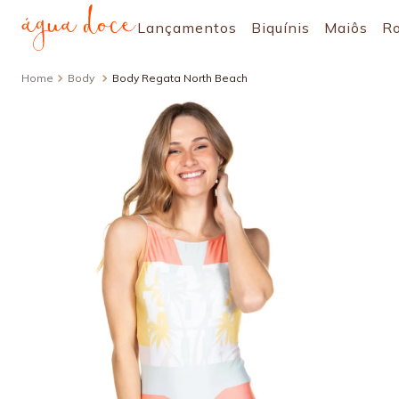
Lançamentos
Biquínis
Maiôs
R
Body
Body Regata North Beach