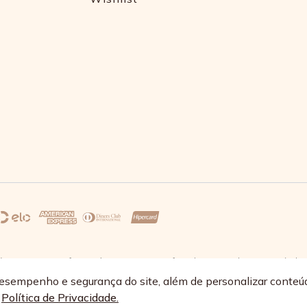
s 17:30 e sexta-feira até as 16:30, exceto feriados - Rua Alpont, 428 nível 
68/0064-89
esempenho e segurança do site, além de personalizar conteú
a
Política de Privacidade.