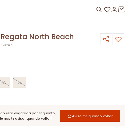
 Regata North Beach
5.14296.0
A
M
G
ção está esgotada por enquanto,
Avise-me quando voltar
emos te avisar quando voltar!