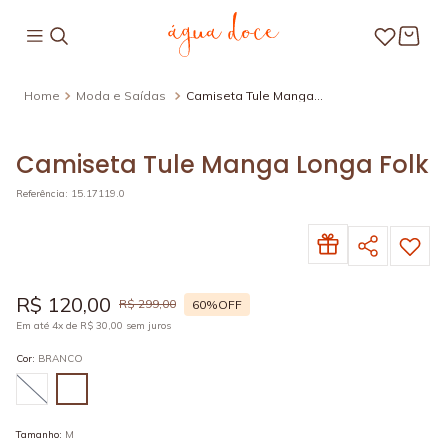
Moda e Saídas
Camiseta Tule Manga
Longa Folk
Camiseta Tule Manga Longa Folk
Referência
:
15.17119.0
R$
120
,
00
R$
299
,
00
60%
OFF
Em até
4
x de
R$
30
,
00
sem juros
Cor
:
BRANCO
Tamanho
:
M