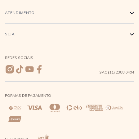
Trabalhe conosco
Login
ATENDIMENTO
+
Conecte-se
Minha Conta
Compra Segura
SEJA
+
Meus pedidos
Formas de Pagamento
Seja uma revendedora
REDES SOCIAIS
Wishlist
Entrega e Frete
SAC (11) 2388 0404
Trocas e Devoluções
FORMAS DE PAGAMENTO
Direito de Arrependimento
Política de Privacidade
Regras promocionais
SEGURANÇA