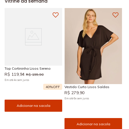
Vitrine da semana
Top Cortininha Lisos Sereno
R$
119
,
94
R$
199
,
90
Em até
4
x
sem juros
40%
OFF
Vestido Curto Lisos Saídas
R$
279
,
90
Em até
6
x
sem juros
Adicionar na sacola
Adicionar na sacola