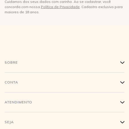
Cuidamos dos seus dados com carinho. Ao se cadastrar, você
concorda com nossa
Política de Privacidade
. Cadastro exclusivo para
maiores de 18 anos.
SOBRE
+
História
CONTA
+
Trabalhe conosco
Login
ATENDIMENTO
+
Conecte-se
Minha Conta
Compra Segura
SEJA
+