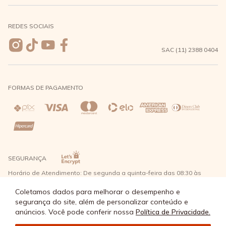
Meus pedidos
Formas de Pagamento
Seja uma revendedora
REDES SOCIAIS
Wishlist
Entrega e Frete
SAC (11) 2388 0404
Trocas e Devoluções
FORMAS DE PAGAMENTO
Direito de Arrependimento
Política de Privacidade
Regras promocionais
SEGURANÇA
Horário de Atendimento: De segunda a quinta-feira das 08:30 às
17:30 e sexta-feira até as 16:30, exceto feriados - Rua Alpont, 428
nível 2 - Bairro Capuava Mauá - São Paulo, CEP: 09380-115 - Água
Coletamos dados para melhorar o desempenho e
Doce Comércio de Roupas e Acessórios Ltda - CNPJ: 57.484.768/0064-
segurança do site, além de personalizar conteúdo e
89
anúncios. Você pode conferir nossa
Política de Privacidade.
© Água Doce 2026 - Todos os direitos reservados