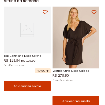
Vitrine da semana
Top Cortininha Lisos Sereno
R$
119
,
94
R$
199
,
90
Em até
4
x
sem juros
40%
OFF
Vestido Curto Lisos Saídas
R$
279
,
90
Em até
6
x
sem juros
Adicionar na sacola
Adicionar na sacola