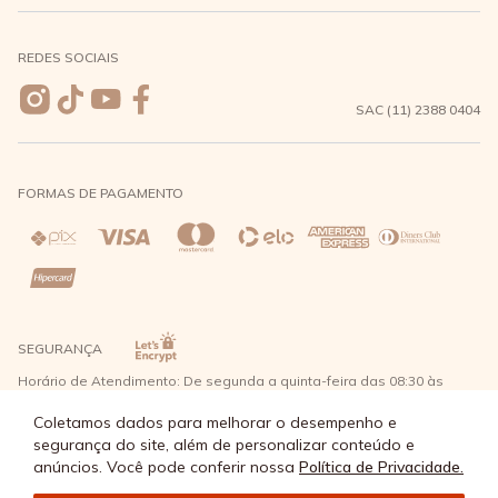
Meus pedidos
Formas de Pagamento
Seja uma revendedora
REDES SOCIAIS
Wishlist
Entrega e Frete
SAC (11) 2388 0404
Trocas e Devoluções
FORMAS DE PAGAMENTO
Direito de Arrependimento
Política de Privacidade
Regras promocionais
SEGURANÇA
Horário de Atendimento: De segunda a quinta-feira das 08:30 às
17:30 e sexta-feira até as 16:30, exceto feriados - Rua Alpont, 428
nível 2 - Bairro Capuava Mauá - São Paulo, CEP: 09380-115 - Água
Coletamos dados para melhorar o desempenho e
Doce Comércio de Roupas e Acessórios Ltda - CNPJ: 57.484.768/0064-
segurança do site, além de personalizar conteúdo e
89
anúncios. Você pode conferir nossa
Política de Privacidade.
© Água Doce 2026 - Todos os direitos reservados