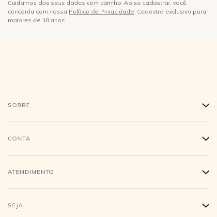
Cuidamos dos seus dados com carinho. Ao se cadastrar, você
concorda com nossa
Política de Privacidade
. Cadastro exclusivo para
maiores de 18 anos.
SOBRE
+
História
CONTA
+
Trabalhe conosco
Login
ATENDIMENTO
+
Conecte-se
Minha Conta
Compra Segura
SEJA
+