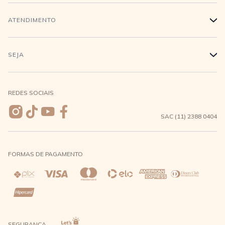
Trabalhe conosco
Login
ATENDIMENTO
+
Conecte-se
Minha Conta
Compra Segura
SEJA
+
Meus pedidos
Formas de Pagamento
Seja uma revendedora
REDES SOCIAIS
Wishlist
Entrega e Frete
SAC (11) 2388 0404
Trocas e Devoluções
FORMAS DE PAGAMENTO
Direito de Arrependimento
Política de Privacidade
Regras promocionais
SEGURANÇA