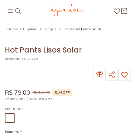
Biquínis
Tangas
Hot Pants Lisos Solar
Hot Pants Lisos Solar
Referência
:
15.17043.9
R$
79
,
00
R$
159
,
90
51%
OFF
Em até
2
x de
R$
39
,
50
sem juros
Cor
:
HONEY
Tamanho
:
P