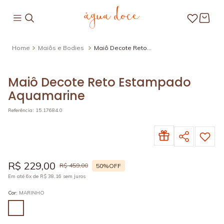
Maiôs e Bodies
Maiô Decote Reto
Estampado Aquamarine
Maiô Decote Reto Estampado
Aquamarine
Referência
:
15.17684.0
R$
229
,
00
R$
459
,
00
50%
OFF
Em até
6
x de
R$
38
,
16
sem juros
Cor
:
MARINHO