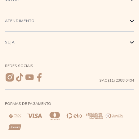
Trabalhe conosco
Login
ATENDIMENTO
+
Conecte-se
Minha Conta
Compra Segura
SEJA
+
Meus pedidos
Formas de Pagamento
Seja uma revendedora
REDES SOCIAIS
Wishlist
Entrega e Frete
SAC (11) 2388 0404
Trocas e Devoluções
FORMAS DE PAGAMENTO
Direito de Arrependimento
Política de Privacidade