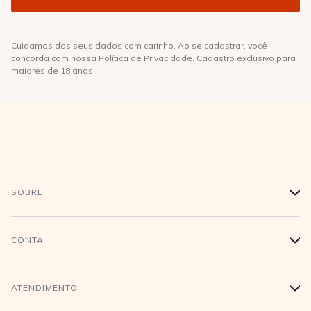
Cuidamos dos seus dados com carinho. Ao se cadastrar, você
concorda com nossa
Política de Privacidade
. Cadastro exclusivo para
maiores de 18 anos.
SOBRE
+
História
CONTA
+
Trabalhe conosco
Login
ATENDIMENTO
+
Conecte-se