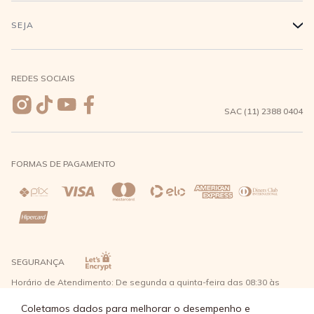
Minha Conta
Compra Segura
SEJA
+
Meus pedidos
Formas de Pagamento
Seja uma revendedora
REDES SOCIAIS
Wishlist
Entrega e Frete
SAC (11) 2388 0404
Trocas e Devoluções
FORMAS DE PAGAMENTO
Direito de Arrependimento
Política de Privacidade
Regras promocionais
SEGURANÇA
Horário de Atendimento: De segunda a quinta-feira das 08:30 às
17:30 e sexta-feira até as 16:30, exceto feriados - Rua Alpont, 428
nível 2 - Bairro Capuava Mauá - São Paulo, CEP: 09380-115 - Água
Coletamos dados para melhorar o desempenho e