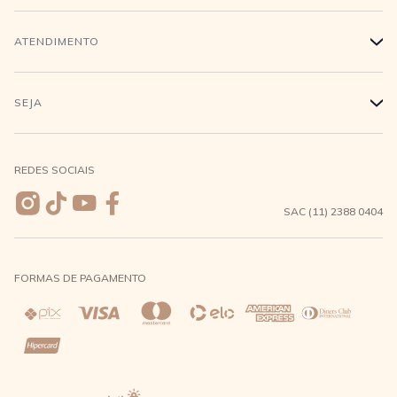
Trabalhe conosco
Login
ATENDIMENTO
+
Conecte-se
Minha Conta
Compra Segura
SEJA
+
Meus pedidos
Formas de Pagamento
Seja uma revendedora
REDES SOCIAIS
Wishlist
Entrega e Frete
SAC (11) 2388 0404
Trocas e Devoluções
FORMAS DE PAGAMENTO
Direito de Arrependimento
Política de Privacidade
Regras promocionais