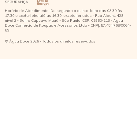
SEGURANÇA
Horário de Atendimento: De segunda a quinta-feira das 08:30 às
17:30 e sexta-feira até as 16:30, exceto feriados - Rua Alpont, 428
nível 2 - Bairro Capuava Mauá - São Paulo, CEP: 09380-115 - Água
Doce Comércio de Roupas e Acessórios Ltda - CNPJ: 57.484.768/0064-
89
© Água Doce 2026 - Todos os direitos reservados