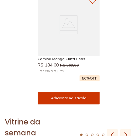
Camisa Manga Curta Lisos
R$
184
,
00
R$
369
,
00
Em até
6
x
sem juros
50%
OFF
Adicionar na sacola
Vitrine da
semana