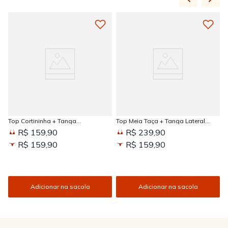
Top Cortininha + Tanga
Top Meia Taça + Tanga Lateral
Amarradinha Estampada Sun
Larga Estampada Sun Kissed
R$ 159,90
R$ 239,90
Kissed
R$ 159,90
R$ 159,90
Adicionar na sacola
Adicionar na sacola