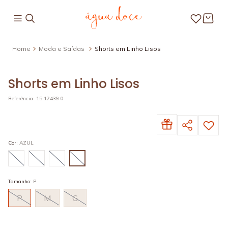
Moda e Saídas
Shorts em Linho Lisos
Shorts em Linho Lisos
Referência
:
15.17439.0
Cor
:
AZUL
Tamanho
:
P
P
M
G