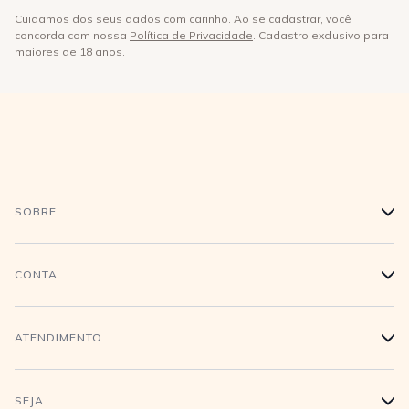
Cuidamos dos seus dados com carinho. Ao se cadastrar, você
concorda com nossa
Política de Privacidade
. Cadastro exclusivo para
maiores de 18 anos.
SOBRE
+
História
CONTA
+
Trabalhe conosco
Login
ATENDIMENTO
+
Conecte-se
Minha Conta
Compra Segura
SEJA
+