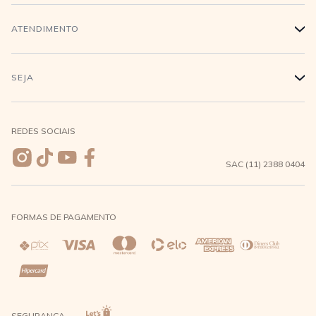
Trabalhe conosco
Login
ATENDIMENTO
+
Conecte-se
Minha Conta
Compra Segura
SEJA
+
Meus pedidos
Formas de Pagamento
Seja uma revendedora
REDES SOCIAIS
Wishlist
Entrega e Frete
SAC (11) 2388 0404
Trocas e Devoluções
FORMAS DE PAGAMENTO
Direito de Arrependimento
Política de Privacidade
Regras promocionais
SEGURANÇA