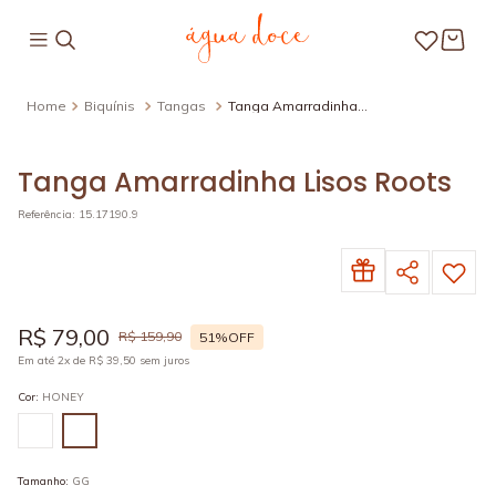
Biquínis
Tangas
Tanga Amarradinha
Lisos Roots
Tanga Amarradinha Lisos Roots
Referência
:
15.17190.9
R$
79
,
00
R$
159
,
90
51%
OFF
Em até
2
x de
R$
39
,
50
sem juros
Cor
:
HONEY
Tamanho
:
GG