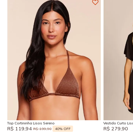
P
M
G
GG
P
Adicionar na sacola
Top Cortininha Lisos Sereno
Vestido Curto Li
R$
119
,
94
R$
279
,
90
40%
OFF
R$
199
,
90