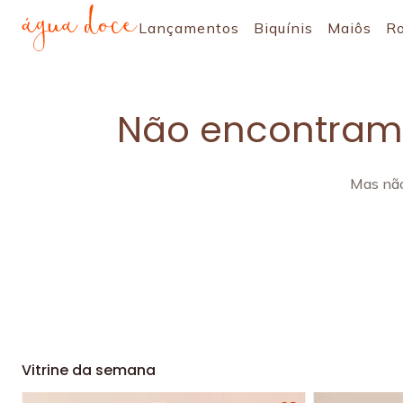
Lançamentos
Biquínis
Maiôs
R
Não encontramo
Mas não
Vitrine da semana