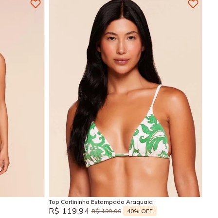
GG
M
G
GG
Adicionar na sacola
Top Cortininha Estampado Araguaia
R$
119
,
94
40%
OFF
R$
199
,
90