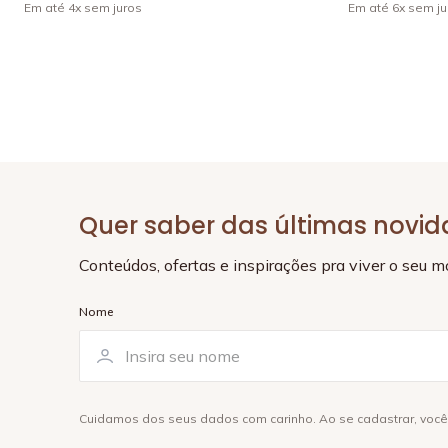
Em até
4
x
sem juros
Em até
6
x
sem ju
Quer saber das últimas novi
Conteúdos, ofertas e inspirações pra viver o seu 
Nome
Cuidamos dos seus dados com carinho. Ao se cadastrar, voc