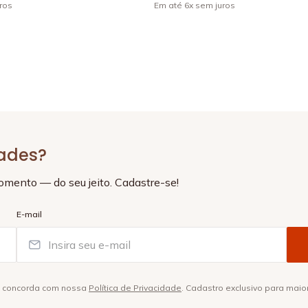
ros
Em até
6
x
sem juros
+
4
dades?
momento — do seu jeito. Cadastre-se!
E-mail
ê concorda com nossa
Política de Privacidade
. Cadastro exclusivo para maio