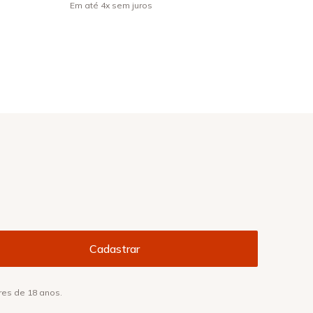
Em até
4
x
sem juros
res de 18 anos.