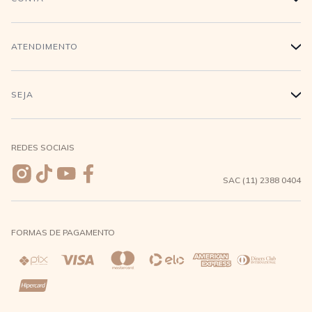
Trabalhe conosco
Login
ATENDIMENTO
+
Conecte-se
Minha Conta
Compra Segura
SEJA
+
Meus pedidos
Formas de Pagamento
Seja uma revendedora
REDES SOCIAIS
Wishlist
Entrega e Frete
SAC (11) 2388 0404
Trocas e Devoluções
FORMAS DE PAGAMENTO
Direito de Arrependimento
Política de Privacidade