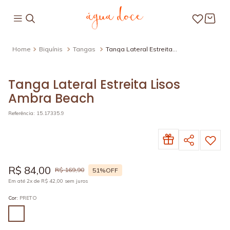
Biquínis
Tangas
Tanga Lateral Estreita
Lisos Ambra Beach
Tanga Lateral Estreita Lisos
Ambra Beach
Referência
:
15.17335.9
R$
84
,
00
R$
169
,
90
51%
OFF
Em até
2
x de
R$
42
,
00
sem juros
Cor
:
PRETO