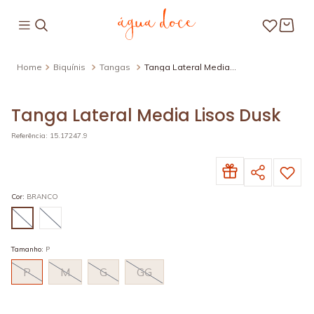
Biquínis
Tangas
Tanga Lateral Media
Lisos Dusk
Tanga Lateral Media Lisos Dusk
Referência
:
15.17247.9
Cor
:
BRANCO
Tamanho
:
P
P
M
G
GG