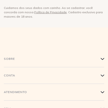
Cuidamos dos seus dados com carinho. Ao se cadastrar, você
concorda com nossa
Política de Privacidade
. Cadastro exclusivo para
maiores de 18 anos.
SOBRE
+
História
CONTA
+
Trabalhe conosco
Login
ATENDIMENTO
+
Conecte-se
Minha Conta
Compra Segura