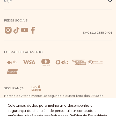
SEJA
+
Meus pedidos
Formas de Pagamento
Seja uma revendedora
REDES SOCIAIS
Wishlist
Entrega e Frete
SAC (11) 2388 0404
Trocas e Devoluções
FORMAS DE PAGAMENTO
Direito de Arrependimento
Política de Privacidade
Regras promocionais
SEGURANÇA
Horário de Atendimento: De segunda a quinta-feira das 08:30 às
17:30 e sexta-feira até as 16:30, exceto feriados - Rua Alpont, 428
nível 2 - Bairro Capuava Mauá - São Paulo, CEP: 09380-115 - Água
Coletamos dados para melhorar o desempenho e
Doce Comércio de Roupas e Acessórios Ltda - CNPJ: 57.484.768/0064-
segurança do site, além de personalizar conteúdo e
89
anúncios. Você pode conferir nossa
Política de Privacidade.