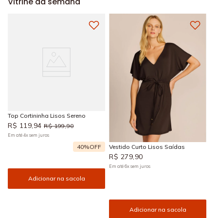
Vitrine da semana
Top Cortininha Lisos Sereno
R$
119
,
94
R$
199
,
90
Em até
4
x
sem juros
40%
OFF
Vestido Curto Lisos Saídas
R$
279
,
90
Em até
6
x
sem juros
Adicionar na sacola
Adicionar na sacola