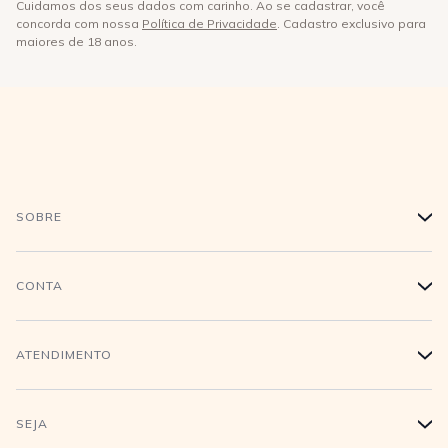
Cuidamos dos seus dados com carinho. Ao se cadastrar, você
concorda com nossa
Política de Privacidade
. Cadastro exclusivo para
maiores de 18 anos.
SOBRE
+
História
CONTA
+
Trabalhe conosco
Login
ATENDIMENTO
+
Conecte-se
Minha Conta
Compra Segura
SEJA
+