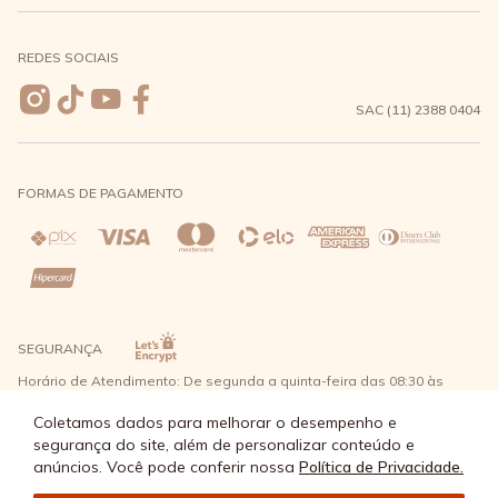
Meus pedidos
Formas de Pagamento
Seja uma revendedora
REDES SOCIAIS
Wishlist
Entrega e Frete
SAC (11) 2388 0404
Trocas e Devoluções
FORMAS DE PAGAMENTO
Direito de Arrependimento
Política de Privacidade
Regras promocionais
SEGURANÇA
Horário de Atendimento: De segunda a quinta-feira das 08:30 às
17:30 e sexta-feira até as 16:30, exceto feriados - Rua Alpont, 428
nível 2 - Bairro Capuava Mauá - São Paulo, CEP: 09380-115 - Água
Coletamos dados para melhorar o desempenho e
Doce Comércio de Roupas e Acessórios Ltda - CNPJ: 57.484.768/0064-
segurança do site, além de personalizar conteúdo e
89
anúncios. Você pode conferir nossa
Política de Privacidade.
© Água Doce 2026 - Todos os direitos reservados