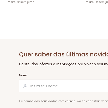
Em até
4
x
sem juros
Em até
6
x
sem ju
Quer saber das últimas novi
Conteúdos, ofertas e inspirações pra viver o seu 
Nome
Cuidamos dos seus dados com carinho. Ao se cadastrar, voc