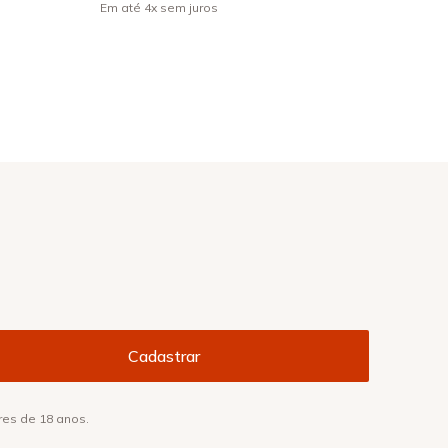
Em até
4
x
sem juros
res de 18 anos.