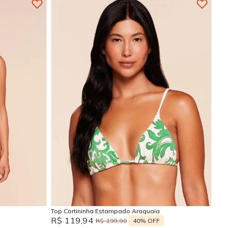
GG
M
G
GG
Adicionar na sacola
Top Cortininha Estampado Araguaia
R$
119
,
94
40%
OFF
R$
199
,
90