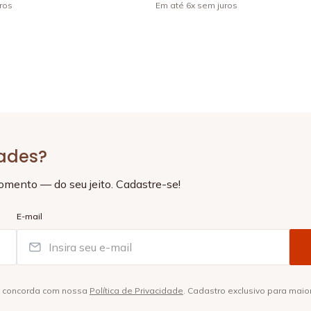
ros
Em até
6
x
sem juros
+
4
dades?
momento — do seu jeito. Cadastre-se!
E-mail
ê concorda com nossa
Política de Privacidade
. Cadastro exclusivo para maio