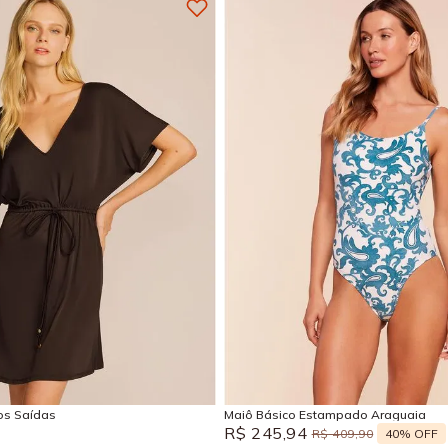
M
G
GG
P
M
G
Adicionar na sacola
Adicionar na sacola
sos Saídas
Maiô Básico Estampado Araguaia
R$
245
,
94
40%
OFF
R$
409
,
90