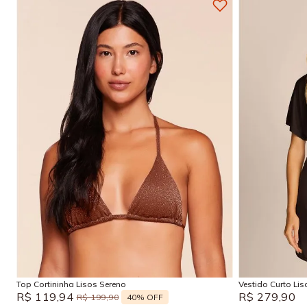
P
M
G
GG
P
Adicionar na sacola
Top Cortininha Lisos Sereno
Vestido Curto Li
R$
119
,
94
R$
279
,
90
40%
OFF
R$
199
,
90