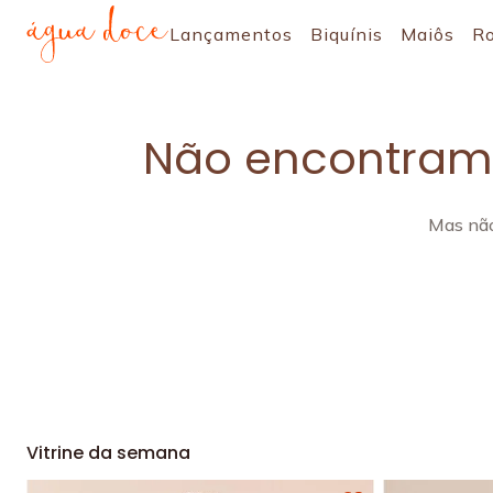
Lançamentos
Biquínis
Maiôs
R
Não encontramo
Mas não
Vitrine da semana