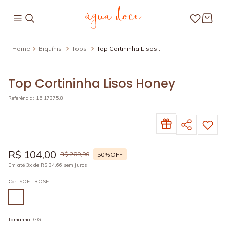
Biquínis
Tops
Top Cortininha Lisos
Honey
Top Cortininha Lisos Honey
Referência
:
15.17375.8
R$
104
,
00
R$
209
,
90
50%
OFF
Em até
3
x de
R$
34
,
66
sem juros
Cor
:
SOFT ROSE
Tamanho
:
GG