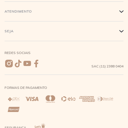
Trabalhe conosco
Login
ATENDIMENTO
+
Conecte-se
Minha Conta
Compra Segura
SEJA
+
Meus pedidos
Formas de Pagamento
Seja uma revendedora
REDES SOCIAIS
Wishlist
Entrega e Frete
SAC (11) 2388 0404
Trocas e Devoluções
FORMAS DE PAGAMENTO
Direito de Arrependimento
Política de Privacidade
Regras promocionais
SEGURANÇA