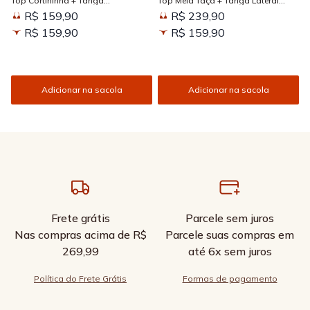
Top Cortininha + Tanga
Top Meia Taça + Tanga Lateral
Amarradinha Estampada Sun
Larga Estampada Sun Kissed
R$ 159,90
R$ 239,90
Kissed
R$ 159,90
R$ 159,90
Adicionar na sacola
Adicionar na sacola
Frete grátis
Parcele sem juros
Nas compras acima de R$
Parcele suas compras em
269,99
até 6x sem juros
Política do Frete Grátis
Formas de pagamento