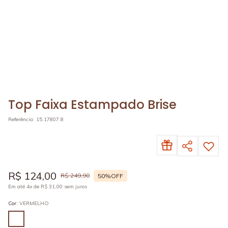
Top Faixa Estampado Brise
Referência
:
15.17807.8
R$
124
,
00
R$
249
,
90
50%
OFF
Em até
4
x de
R$
31
,
00
sem juros
Cor
:
VERMELHO