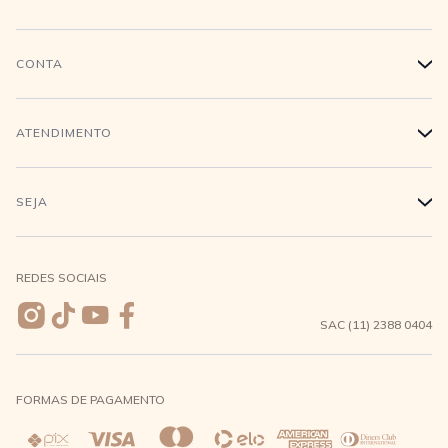
História
CONTA
+
Trabalhe conosco
Login
ATENDIMENTO
+
Conecte-se
Minha Conta
Compra Segura
SEJA
+
Meus pedidos
Formas de Pagamento
Seja uma revendedora
REDES SOCIAIS
Wishlist
Entrega e Frete
SAC (11) 2388 0404
Trocas e Devoluções
FORMAS DE PAGAMENTO
Direito de Arrependimento