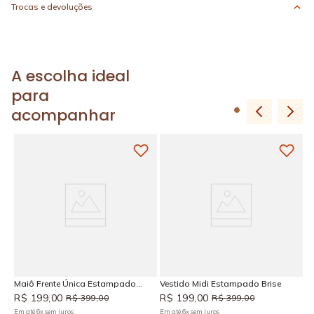
Trocas e devoluções
A escolha ideal
para
acompanhar
Maiô Frente Única Estampado
Vestido Midi Estampado Brise
Ve
Brise
R$
199
,
00
R$
199
,
00
R
R$
399
,
00
R$
399
,
00
Em até
6
x
sem juros
Em até
6
x
sem juros
Em