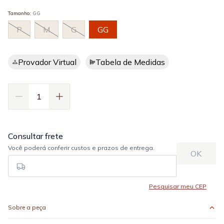
Tamanho
:
GG
P
M
G
GG
Provador Virtual
Tabela de Medidas
Sobre a peça