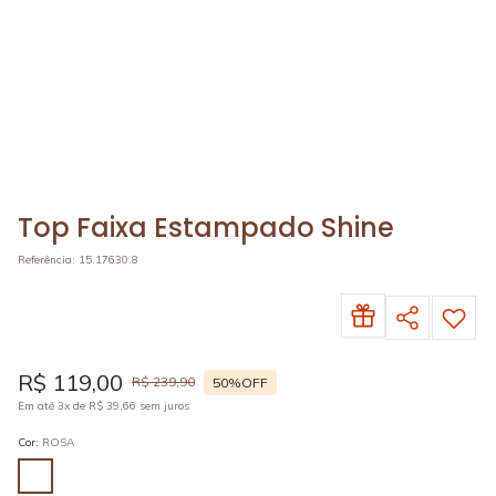
Top Faixa Estampado Shine
Referência
:
15.17630.8
R$
119
,
00
R$
239
,
90
50%
OFF
Em até
3
x de
R$
39
,
66
sem juros
Cor
:
ROSA