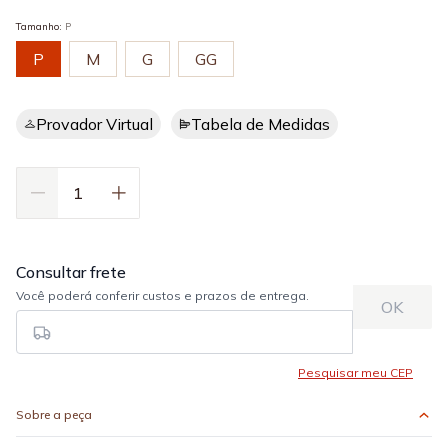
Tamanho
:
P
P
M
G
GG
Provador Virtual
Tabela de Medidas
Sobre a peça