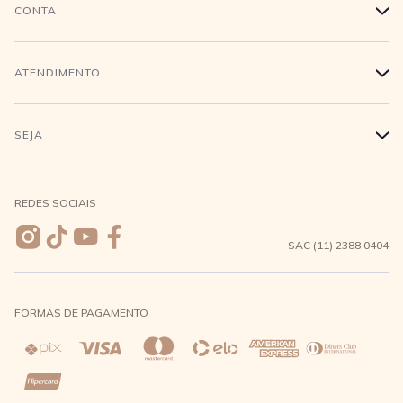
História
CONTA
+
Trabalhe conosco
Login
ATENDIMENTO
+
Conecte-se
Minha Conta
Compra Segura
SEJA
+
Meus pedidos
Formas de Pagamento
Seja uma revendedora
REDES SOCIAIS
Wishlist
Entrega e Frete
SAC (11) 2388 0404
Trocas e Devoluções
FORMAS DE PAGAMENTO
Direito de Arrependimento
Política de Privacidade