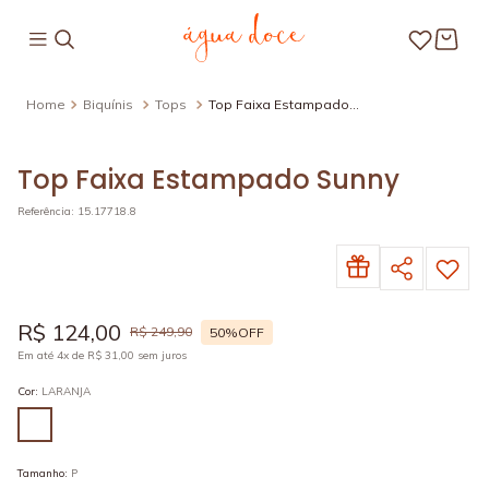
Biquínis
Tops
Top Faixa Estampado
Sunny
Top Faixa Estampado Sunny
Referência
:
15.17718.8
R$
124
,
00
R$
249
,
90
50%
OFF
Em até
4
x de
R$
31
,
00
sem juros
Cor
:
LARANJA
Tamanho
:
P