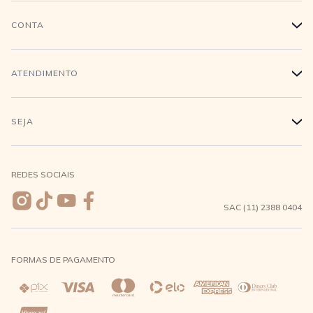
História
CONTA
+
Trabalhe conosco
Login
ATENDIMENTO
+
Conecte-se
Minha Conta
Compra Segura
SEJA
+
Meus pedidos
Formas de Pagamento
Seja uma revendedora
REDES SOCIAIS
Wishlist
Entrega e Frete
SAC (11) 2388 0404
Trocas e Devoluções
FORMAS DE PAGAMENTO
Direito de Arrependimento
Política de Privacidade