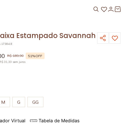
Faixa Estampado Savannah
5.17384.8
00
R$
189
,
90
51%
OFF
R$
31
,
33
sem juros
O
M
G
GG
ador Virtual
Tabela de Medidas