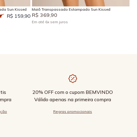
ada Sun Kissed
Maiô Transpassado Estampado Sun Kissed
R$
369
,
90
R$ 159,90
Em até
6
x
sem juros
tis
20% OFF com o cupom BEMVINDO
ompra
Válido apenas na primeira compra
ução
Regras promocionais