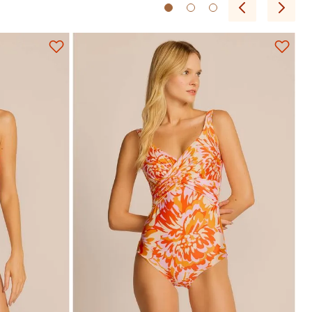
P
M
G
GG
EG
Adicionar na sacola