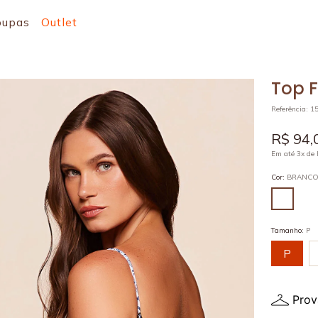
oupas
Outlet
Top 
Referência
:
1
R$
94
,
Em até
3
x de
Cor
:
BRANC
Tamanho
:
P
P
Prov