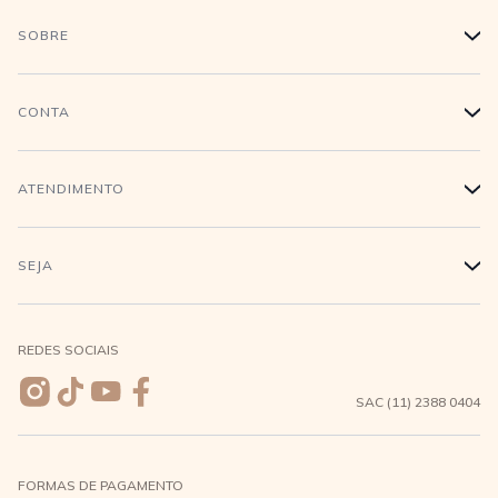
SOBRE
+
História
CONTA
+
Trabalhe conosco
Login
ATENDIMENTO
+
Conecte-se
Minha Conta
Compra Segura
SEJA
+
Meus pedidos
Formas de Pagamento
Seja uma revendedora
REDES SOCIAIS
Wishlist
Entrega e Frete
SAC (11) 2388 0404
Trocas e Devoluções
FORMAS DE PAGAMENTO
Direito de Arrependimento