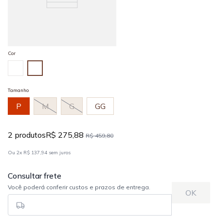
Cor
Tamanho
P
M
G
GG
2
produtos
R$ 275,88
R$ 459,80
Ou
2
x
R$ 137,94
sem juros