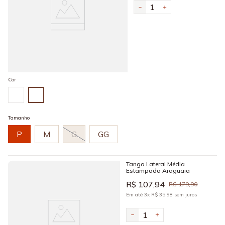
－
＋
Cor
Tamanho
P
M
G
GG
Tanga Lateral Média
Estampada Araguaia
R$
107
,
94
R$
179
,
90
Em até
3
x
R$
35
,
98
sem juros
－
＋