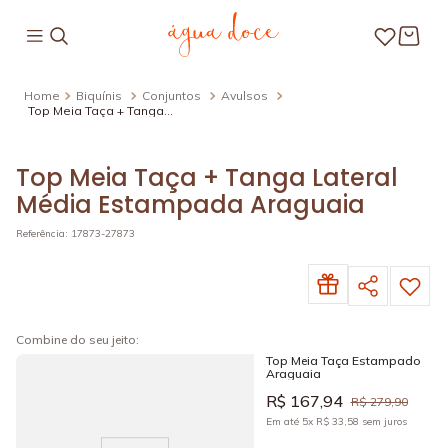
Biquínis
Conjuntos
Avulsos
Top Meia Taça + Tanga
Lateral Média
Estampada Araguaia
Top Meia Taça + Tanga Lateral
Média Estampada Araguaia
Referência
:
17873-27873
Top Meia Taça Estampado
Araguaia
R$
167
,
94
R$
279
,
90
Em até
5
x
R$
33
,
58
sem juros