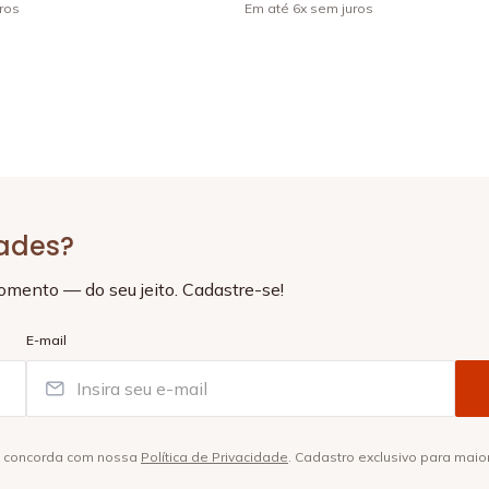
ros
Em até
6
x
sem juros
+
4
dades?
momento — do seu jeito. Cadastre-se!
E-mail
ê concorda com nossa
Política de Privacidade
. Cadastro exclusivo para maio