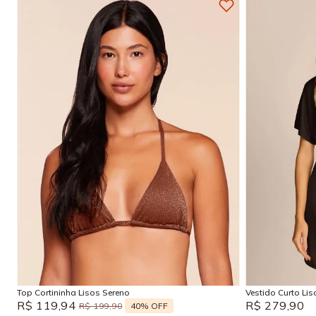
P
M
G
GG
P
Adicionar na sacola
Top Cortininha Lisos Sereno
Vestido Curto Li
R$
119
,
94
R$
279
,
90
40%
OFF
R$
199
,
90