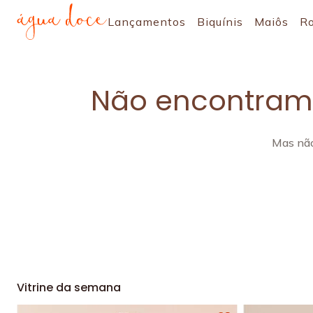
Lançamentos
Biquínis
Maiôs
R
Não encontramo
Mas não
Vitrine da semana