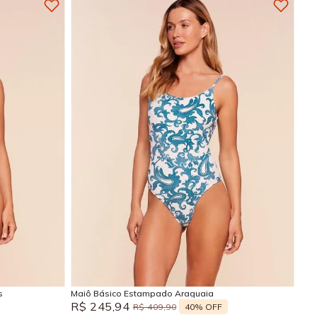
P
M
G
GG
Adicionar na sacola
s
Maiô Básico Estampado Araguaia
R$
245
,
94
40%
OFF
R$
409
,
90