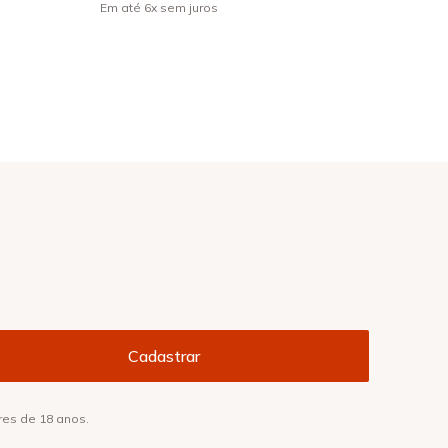
Em até
6
x
sem juros
res de 18 anos.