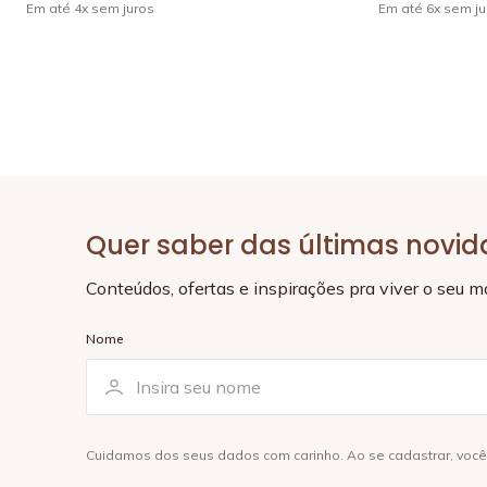
Em até
4
x
sem juros
Em até
6
x
sem ju
Quer saber das últimas novi
Conteúdos, ofertas e inspirações pra viver o seu 
Nome
Cuidamos dos seus dados com carinho. Ao se cadastrar, voc