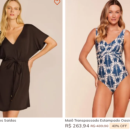
M
G
GG
P
M
EG
Adicionar na sacola
Adicionar na sacola
sos Saídas
Maiô Transpassado Estampado Oasi
R$
263
,
94
40%
OFF
R$
439
,
90