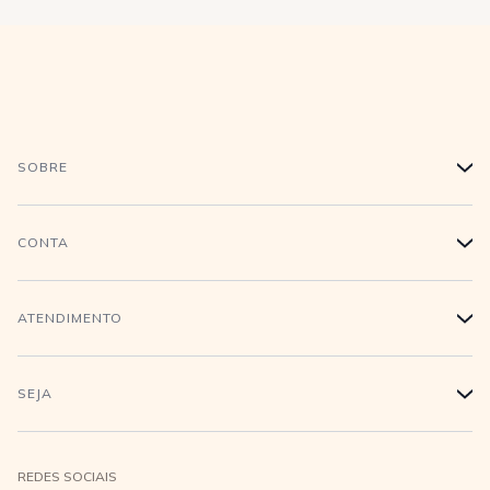
SOBRE
+
História
CONTA
+
Trabalhe conosco
Login
ATENDIMENTO
+
Conecte-se
Minha Conta
Compra Segura
SEJA
+
Meus pedidos
Formas de Pagamento
Seja uma revendedora
REDES SOCIAIS
Wishlist