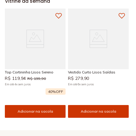
Vitrine da semana
Top Cortininha Lisos Sereno
Vestido Curto Lisos Saídas
R$
119
,
94
R$
279
,
90
R$
199
,
90
Em até
4
x
sem juros
Em até
6
x
sem juros
40%
OFF
Adicionar na sacola
Adicionar na sacola