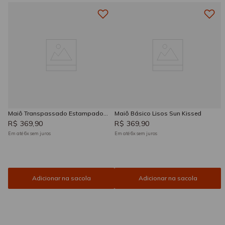
Maiô Transpassado Estampado
Maiô Básico Lisos Sun Kissed
Sun Kissed
R$
369
,
90
R$
369
,
90
Em até
6
x
sem juros
Em até
6
x
sem juros
Adicionar na sacola
Adicionar na sacola