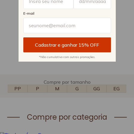
E-mail
*Não cumulativo com outras promoções.
Compre por tamanho
PP
P
M
G
GG
EG
Compre por categoria