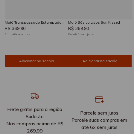
Maiô Transpassado Estampado
Maiô Básico Lisos Sun Kissed
Sun Kissed
R$
369
,
90
R$
369
,
90
Em até
6
x
sem juros
Em até
6
x
sem juros
Adicionar na sacola
Adicionar na sacola
Frete grátis para a região
Parcele sem juros
Sudeste
Parcele suas compras em
Nas compras acima de R$
até 6x sem juros
269,99