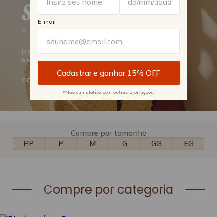
E-mail
*Não cumulativo com outras promoções.
Compre por tamanho
PP
P
M
G
GG
EG
Compre por categoria