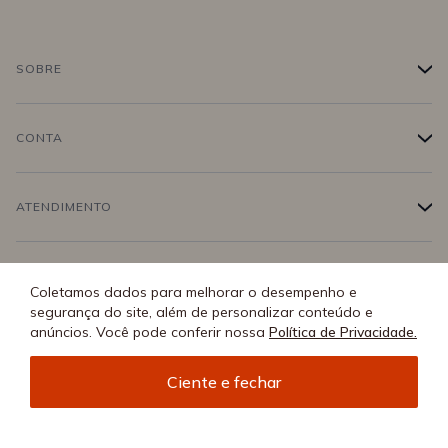
SOBRE
+
História
CONTA
+
Trabalhe conosco
Login
ATENDIMENTO
+
Conecte-se
Minha Conta
Compra Segura
SEJA
+
Coletamos dados para melhorar o desempenho e
Meus pedidos
segurança do site, além de personalizar conteúdo e
Formas de Pagamento
anúncios. Você pode conferir nossa
Política de Privacidade.
Seja uma revendedora
REDES SOCIAIS
Wishlist
Entrega e Frete
Ciente e fechar
SAC (11) 2388 0404
Trocas e Devoluções