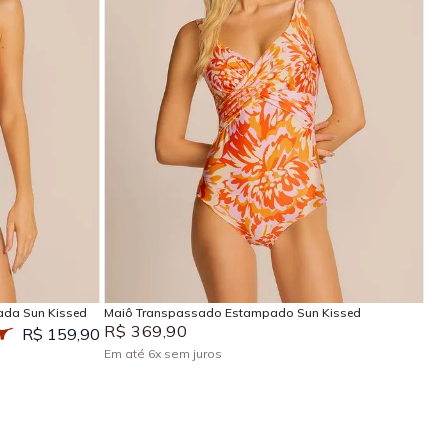
P
M
G
GG
EG
Adicionar na sacola
ada Sun Kissed
Maiô Transpassado Estampado Sun Kissed
R$
369
,
90
R$ 159,90
Em até
6
x
sem juros