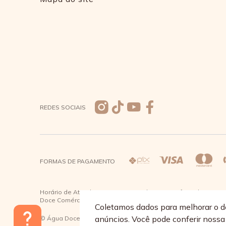
REDES SOCIAIS
FORMAS DE PAGAMENTO
Horário de Atendimento: De segunda a quinta-feira das 08:30 à
Doce Comércio de Roupas e Acessórios Ltda - CNPJ: 57.484.7
Coletamos dados para melhorar o d
anúncios. Você pode conferir noss
© Água Doce 2026 - Todos os direitos reservados