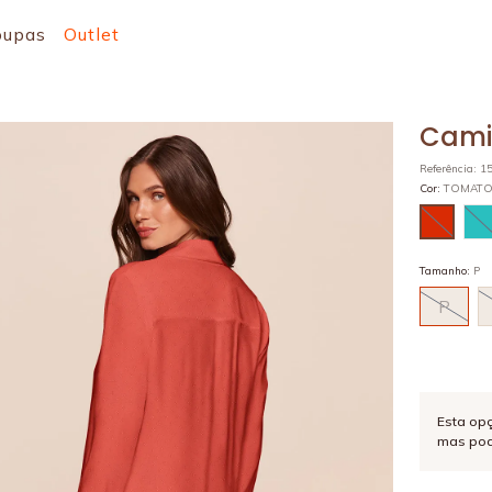
oupas
Outlet
Cami
Referência
:
1
Cor
:
TOMAT
Tamanho
:
P
P
Esta op
mas pod