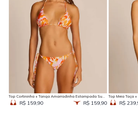
Adicionar na sacola
Top Cortininha + Tanga Amarradinha Estampada Sun
Top Meia Taça +
Kissed
Kissed
R$ 159,90
R$ 159,90
R$ 239,