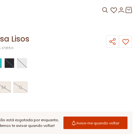
sa Lisos
5.17395.0
O
M
G
ção está esgotada por enquanto,
Avise-me quando voltar
emos te avisar quando voltar!