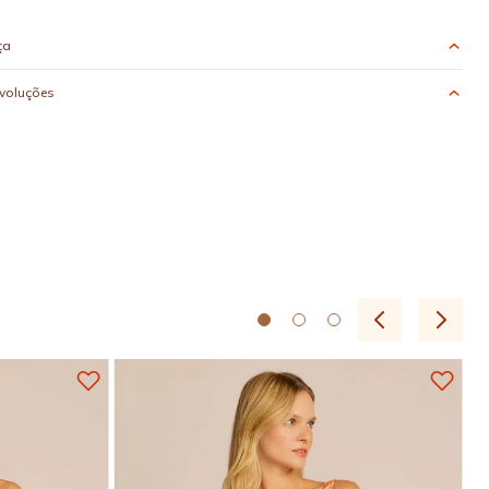
ça
evoluções