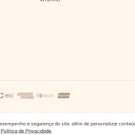
s 17:30 e sexta-feira até as 16:30, exceto feriados - Rua Alpont, 428 nível 
68/0064-89
esempenho e segurança do site, além de personalizar conteú
a
Política de Privacidade.