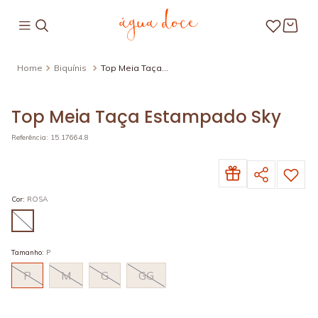
Biquínis
Top Meia Taça
Estampado Sky
Top Meia Taça Estampado Sky
Referência
:
15.17664.8
Cor
:
ROSA
Tamanho
:
P
P
M
G
GG