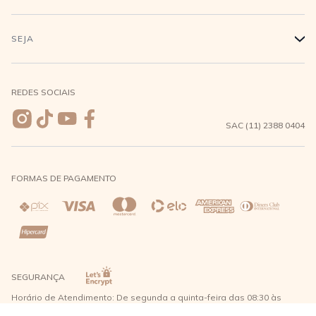
Conecte-se
Minha Conta
Compra Segura
SEJA
+
Meus pedidos
Formas de Pagamento
Seja uma revendedora
REDES SOCIAIS
Wishlist
Entrega e Frete
SAC (11) 2388 0404
Trocas e Devoluções
FORMAS DE PAGAMENTO
Direito de Arrependimento
Política de Privacidade
Regras promocionais
SEGURANÇA
Horário de Atendimento: De segunda a quinta-feira das 08:30 às
17:30 e sexta-feira até as 16:30, exceto feriados - Rua Alpont, 428