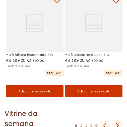
Maiô Básico Estampado Sky
Maiô Decote Reto Lisos Sky
R$
199
,
00
R$
199
,
00
R$
399
,
00
R$
399
,
00
Em até
6
x
sem juros
Em até
6
x
sem juros
50%
OFF
50%
OFF
Adicionar na sacola
Adicionar na sacola
Vitrine da
semana