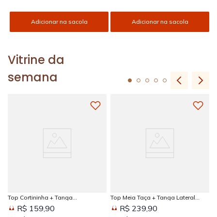
Adicionar na sacola
Adicionar na sacola
Vitrine da
semana
Top Cortininha + Tanga
Top Meia Taça + Tanga Lateral
Amarradinha Estampada Sun
Larga Estampada Sun Kissed
R$ 159,90
R$ 239,90
Kissed