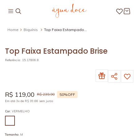
Biquínis
Top Faixa Estampado
Brise
Top Faixa Estampado Brise
Referência
:
15.17806.8
R$
119
,
00
R$
239
,
90
50%
OFF
Em até
3
x de
R$
39
,
66
sem juros
Cor
:
VERMELHO
Tamanho
:
M