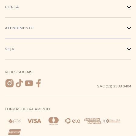
História
CONTA
+
Trabalhe conosco
Login
ATENDIMENTO
+
Conecte-se
Minha Conta
Compra Segura
SEJA
+
Meus pedidos
Formas de Pagamento
Seja uma revendedora
REDES SOCIAIS
Wishlist
Entrega e Frete
SAC (11) 2388 0404
Trocas e Devoluções
FORMAS DE PAGAMENTO
Direito de Arrependimento
Política de Privacidade