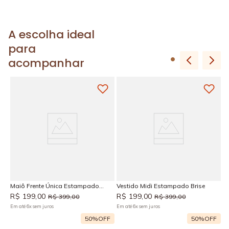
A escolha ideal
para
acompanhar
Ve
R
Em
Maiô Frente Única Estampado
Vestido Midi Estampado Brise
Brise
R$
199
,
00
R$
199
,
00
R$
399
,
00
R$
399
,
00
Em até
6
x
sem juros
Em até
6
x
sem juros
F
50%
OFF
50%
OFF