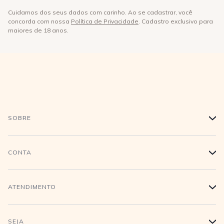
Cuidamos dos seus dados com carinho. Ao se cadastrar, você
concorda com nossa
Política de Privacidade
. Cadastro exclusivo para
maiores de 18 anos.
SOBRE
+
História
CONTA
+
Trabalhe conosco
Login
ATENDIMENTO
+
Conecte-se
Minha Conta
Compra Segura
SEJA
+