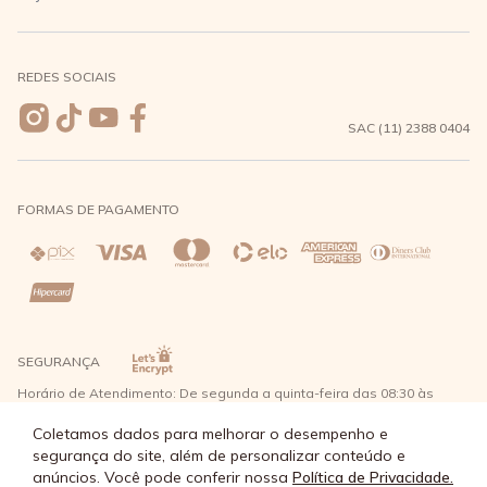
Meus pedidos
Formas de Pagamento
Seja uma revendedora
REDES SOCIAIS
Wishlist
Entrega e Frete
SAC (11) 2388 0404
Trocas e Devoluções
FORMAS DE PAGAMENTO
Direito de Arrependimento
Política de Privacidade
Regras promocionais
SEGURANÇA
Horário de Atendimento: De segunda a quinta-feira das 08:30 às
17:30 e sexta-feira até as 16:30, exceto feriados - Rua Alpont, 428
nível 2 - Bairro Capuava Mauá - São Paulo, CEP: 09380-115 - Água
Coletamos dados para melhorar o desempenho e
Doce Comércio de Roupas e Acessórios Ltda - CNPJ: 57.484.768/0064-
segurança do site, além de personalizar conteúdo e
89
anúncios. Você pode conferir nossa
Política de Privacidade.