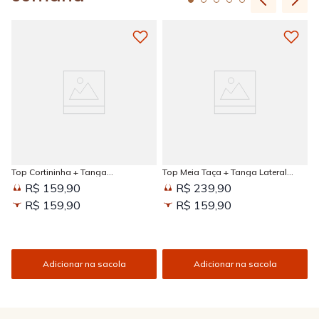
Top Cortininha + Tanga
Top Meia Taça + Tanga Lateral
Amarradinha Estampada Sun
Larga Estampada Sun Kissed
R$ 159,90
R$ 239,90
Kissed
R$ 159,90
R$ 159,90
Adicionar na sacola
Adicionar na sacola