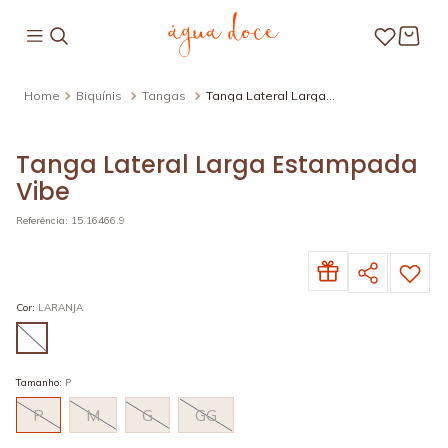
Biquínis
Tangas
Tanga Lateral Larga
Estampada Vibe
Tanga Lateral Larga Estampada
Vibe
Referência
:
15.16466.9
Cor
:
LARANJA
Tamanho
:
P
P
M
G
GG