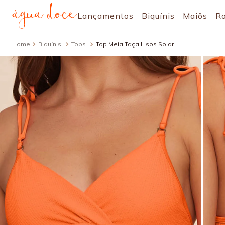
Lançamentos
Biquínis
Maiôs
R
Biquínis
Tops
Top Meia Taça Lisos Solar