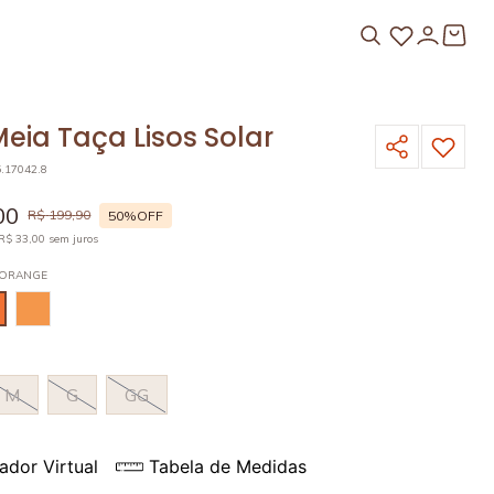
eia Taça Lisos Solar
5.17042.8
00
R$
199
,
90
50%
OFF
R$
33
,
00
sem juros
 ORANGE
M
G
GG
ador Virtual
Tabela de Medidas