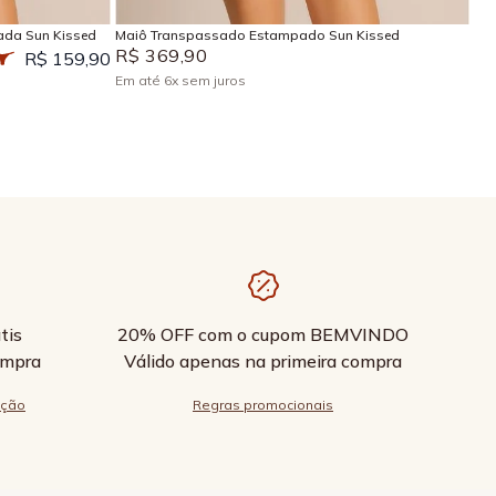
ada Sun Kissed
Maiô Transpassado Estampado Sun Kissed
R$
369
,
90
R$ 159,90
Em até
6
x
sem juros
tis
20% OFF com o cupom BEMVINDO
ompra
Válido apenas na primeira compra
ução
Regras promocionais