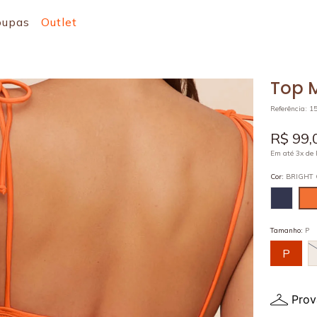
oupas
Outlet
Top M
Referência
:
1
R$
99
,
Em até
3
x de
Cor
:
BRIGHT
Tamanho
:
P
P
Prov