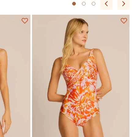
P
M
G
GG
EG
Adicionar na sacola