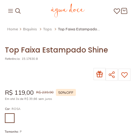
Biquínis
Tops
Top Faixa Estampado
Shine
Top Faixa Estampado Shine
Referência
:
15.17630.8
R$
119
,
00
R$
239
,
90
50%
OFF
Em até
3
x de
R$
39
,
66
sem juros
Cor
:
ROSA
Tamanho
:
P