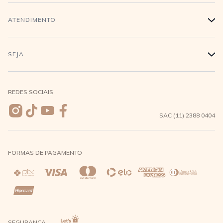
Trabalhe conosco
Login
ATENDIMENTO
+
Conecte-se
Minha Conta
Compra Segura
SEJA
+
Meus pedidos
Formas de Pagamento
Seja uma revendedora
REDES SOCIAIS
Wishlist
Entrega e Frete
SAC (11) 2388 0404
Trocas e Devoluções
FORMAS DE PAGAMENTO
Direito de Arrependimento
Política de Privacidade
Regras promocionais
SEGURANÇA