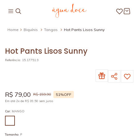
Biquínis
Tangas
Hot Pants Lisos Sunny
Hot Pants Lisos Sunny
Referência
:
15.17751.9
R$
79
,
00
R$
159
,
90
51%
OFF
Em até
2
x de
R$
39
,
50
sem juros
Cor
:
MANGO
Tamanho
:
P