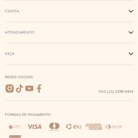
História
CONTA
+
Trabalhe conosco
Login
ATENDIMENTO
+
Conecte-se
Minha Conta
Compra Segura
SEJA
+
Meus pedidos
Formas de Pagamento
Seja uma revendedora
REDES SOCIAIS
Wishlist
Entrega e Frete
SAC (11) 2388 0404
Trocas e Devoluções
FORMAS DE PAGAMENTO
Direito de Arrependimento
Política de Privacidade