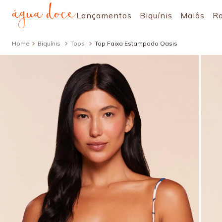
Lançamentos
Biquínis
Maiôs
R
Biquínis
Tops
Top Faixa Estampado Oasis