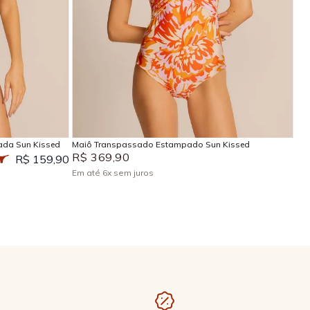
P
M
G
GG
EG
Adicionar na sacola
ada Sun Kissed
Maiô Transpassado Estampado Sun Kissed
R$
369
,
90
R$ 159,90
Em até
6
x
sem juros