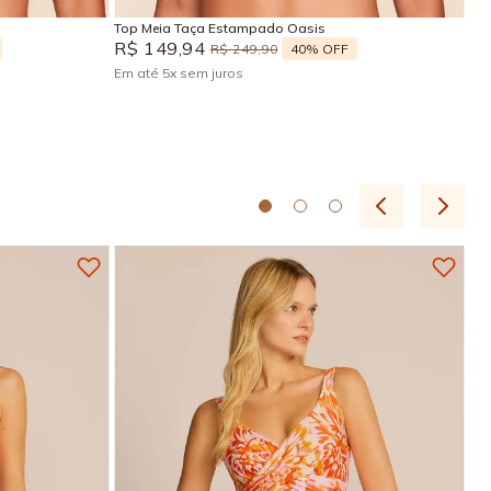
Top Meia Taça Estampado Oasis
R$
149
,
94
40%
OFF
R$
249
,
90
Em até
5
x
sem juros