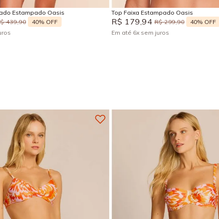
sado Estampado Oasis
Top Faixa Estampado Oasis
R$
179
,
94
40%
OFF
40%
OFF
R$
439
,
90
R$
299
,
90
uros
Em até
6
x
sem juros