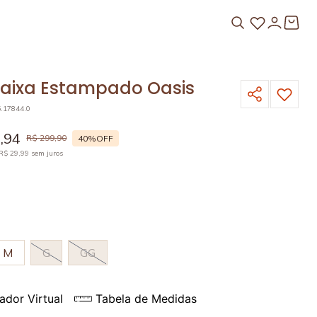
Faixa Estampado Oasis
5.17844.0
9
,
94
R$
299
,
90
40%
OFF
R$
29
,
99
sem juros
M
G
GG
ador Virtual
Tabela de Medidas