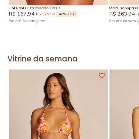
Hot Pants Estampada Oasis
Maiô Transpas
R$
167
,
94
R$
263
,
94
40%
OFF
R$
279
,
90
Em até
5
x
sem juros
Em até
6
x
sem j
Vitrine da semana