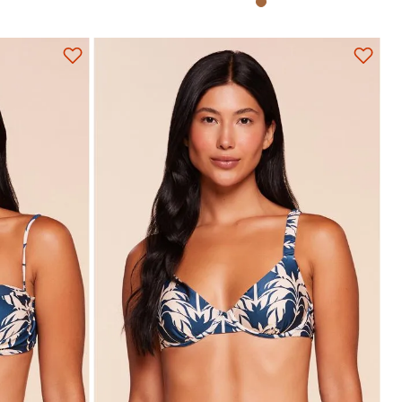
GG
P
M
G
GG
Adicionar na sacola