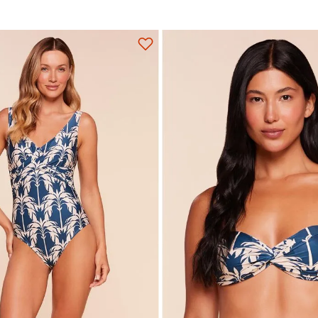
M
G
GG
EG
P
M
G
Adicionar na sacola
Adicionar na sacola