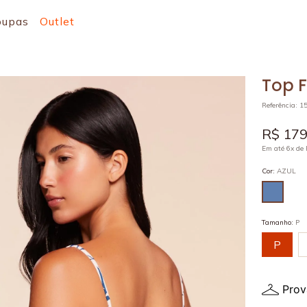
oupas
Outlet
Top 
Referência
:
1
R$
17
Em até
6
x de
Cor
:
AZUL
Tamanho
:
P
P
Prov