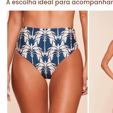
A escolha ideal para acompanhar
P
M
G
GG
P
Adicionar na sacola