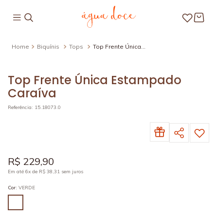
Biquínis
Tops
Top Frente Única
Estampado Caraíva
Top Frente Única Estampado
Caraíva
Referência
:
15.18073.0
R$
229
,
90
Em até
6
x de
R$
38
,
31
sem juros
Cor
:
VERDE