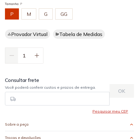
Tamanho
:
P
P
M
G
GG
Provador Virtual
Tabela de Medidas
Sobre a peça
Trocas e devoluções