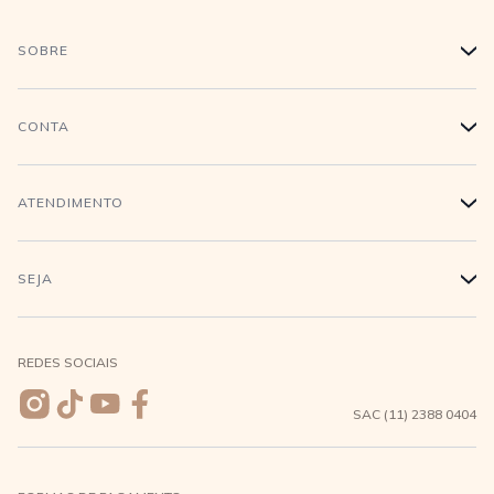
SOBRE
+
História
CONTA
+
Trabalhe conosco
Login
ATENDIMENTO
+
Conecte-se
Minha Conta
Compra Segura
SEJA
+
Meus pedidos
Formas de Pagamento
Seja uma revendedora
REDES SOCIAIS
Wishlist
Entrega e Frete
SAC (11) 2388 0404
Trocas e Devoluções