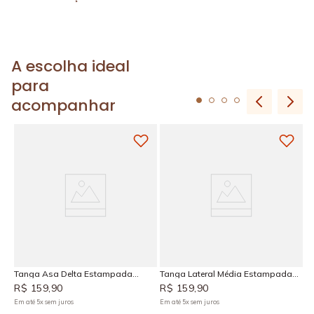
A escolha ideal
para
acompanhar
T
C
R
Em
íva
Tanga Asa Delta Estampada
Tanga Lateral Média Estampada
Caraíva
Caraíva
R$
159
,
90
R$
159
,
90
Em até
5
x
sem juros
Em até
5
x
sem juros