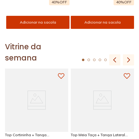
F
40%
OFF
40%
OFF
Adicionar na sacola
Adicionar na sacola
Vitrine da
semana
Top Cortininha + Tanga
Top Meia Taça + Tanga Lateral
Amarradinha Estampada Sun
Larga Estampada Sun Kissed