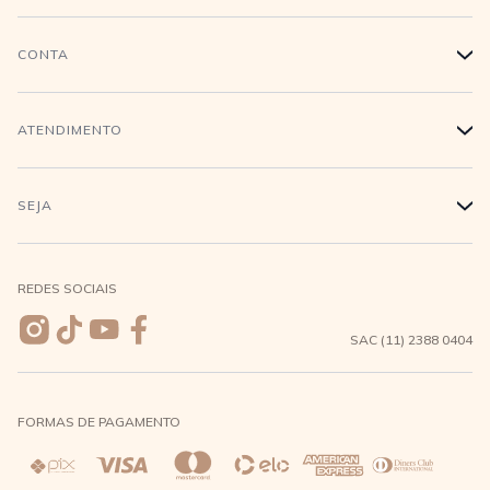
História
CONTA
+
Trabalhe conosco
Login
ATENDIMENTO
+
Conecte-se
Minha Conta
Compra Segura
SEJA
+
Meus pedidos
Formas de Pagamento
Seja uma revendedora
REDES SOCIAIS
Wishlist
Entrega e Frete
SAC (11) 2388 0404
Trocas e Devoluções
FORMAS DE PAGAMENTO
Direito de Arrependimento