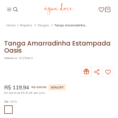
Biquínis
Tangas
Tanga Amarradinha
Estampada Oasis
Tanga Amarradinha Estampada
Oasis
Referência
:
15.27840.0
R$
119
,
94
R$
199
,
90
40%
OFF
Em até
4
x de
R$
29
,
98
sem juros
Cor
:
AZUL