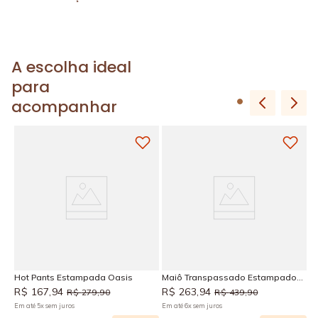
A escolha ideal
para
acompanhar
T
R
Em
s
Hot Pants Estampada Oasis
Maiô Transpassado Estampado
Oasis
R$
167
,
94
R$
263
,
94
R$
279
,
90
R$
439
,
90
Em até
5
x
sem juros
Em até
6
x
sem juros