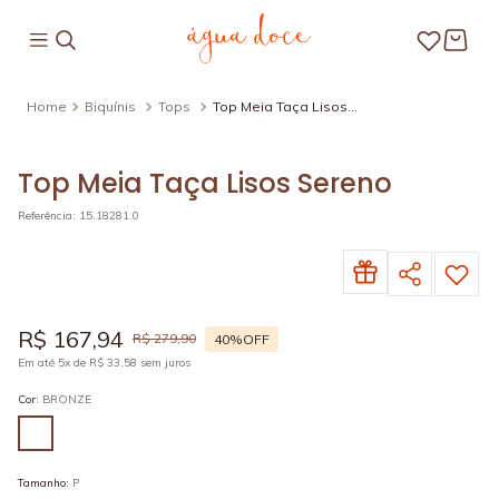
Biquínis
Tops
Top Meia Taça Lisos
Sereno
Top Meia Taça Lisos Sereno
Referência
:
15.18281.0
R$
167
,
94
R$
279
,
90
40%
OFF
Em até
5
x de
R$
33
,
58
sem juros
Cor
:
BRONZE
Tamanho
:
P