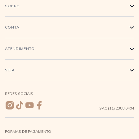
SOBRE
+
História
CONTA
+
Trabalhe conosco
Login
ATENDIMENTO
+
Conecte-se
Minha Conta
Compra Segura
SEJA
+
Meus pedidos
Formas de Pagamento
Seja uma revendedora
REDES SOCIAIS
Wishlist
Entrega e Frete
SAC (11) 2388 0404
Trocas e Devoluções
FORMAS DE PAGAMENTO
Direito de Arrependimento