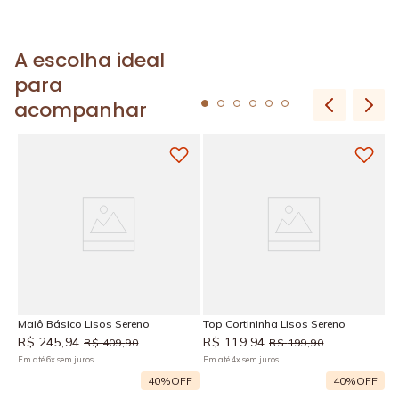
A escolha ideal
para
acompanhar
H
R
Em
Maiô Básico Lisos Sereno
Top Cortininha Lisos Sereno
R$
245
,
94
R$
119
,
94
R$
409
,
90
R$
199
,
90
Em até
6
x
sem juros
Em até
4
x
sem juros
F
40%
OFF
40%
OFF