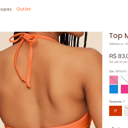
oupas
Outlet
Top 
Referência
:
1
R$
83
,
Em até
2
x de
Cor
:
BRIGHT
Tamanho
:
P
P