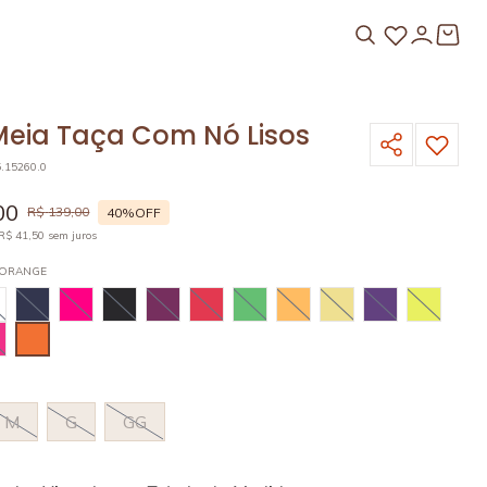
Meia Taça Com Nó Lisos
5.15260.0
00
R$
139
,
00
40%
OFF
R$
41
,
50
sem juros
 ORANGE
M
G
GG