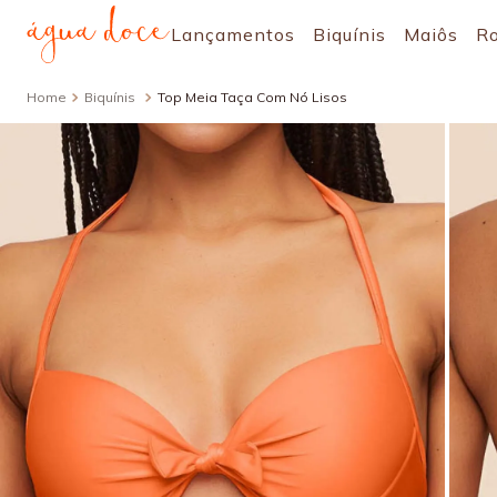
Lançamentos
Biquínis
Maiôs
R
Biquínis
Top Meia Taça Com Nó Lisos