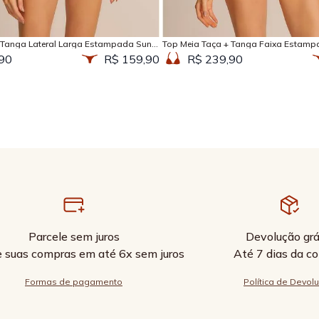
Adicionar na sacola
Adicionar na sacola
 Tanga Lateral Larga Estampada Sun
Top Meia Taça + Tanga Faixa Estamp
90
R$ 159,90
R$ 239,90
Parcele sem juros
Devolução grá
e suas compras em até 6x sem juros
Até 7 dias da c
Formas de pagamento
Política de Devol