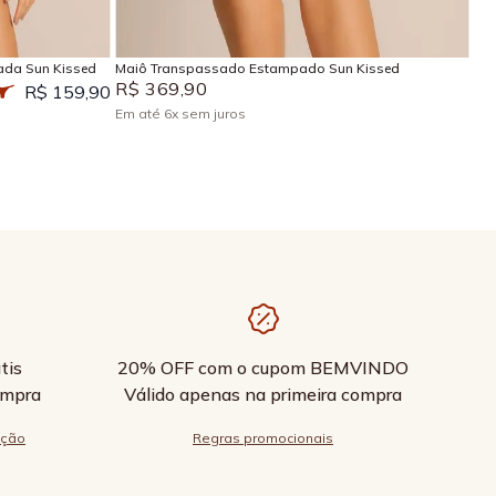
Adicionar na sacola
ada Sun Kissed
Maiô Transpassado Estampado Sun Kissed
R$
369
,
90
R$ 159,90
Em até
6
x
sem juros
tis
20% OFF com o cupom BEMVINDO
ompra
Válido apenas na primeira compra
ução
Regras promocionais