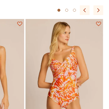
P
M
G
GG
EG